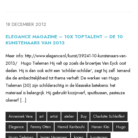
18 DECEMBER 2012
ELEGANCE MAGAZINE – 10X TOPTALENT – DE 10
KUNSTENAARS VAN 2013
Meer info: http://www.elegance.nl/kunst/39241-10-kunstenaars-van-
2013/ Hugo Tieleman Hij valt op zoals de broertjes Van Eyck ooit
deden. Hij is dan ook echt een ‘schilder-schilder’, zegt hij zelf. Iemand
die de ambachtelijkheid tot thema verheft. De werken van Hugo
Tieleman (30) zijn schilderachtig in de klassieke betekenis: het
materiaal is belangrijk. Hij gebruikt kozijnverf, spuitbussen, pasteuze
olieverf […]
Annemiek Vera
art
artist
atelier
Buy
Charlotte Schleiffert
Elegance
Femmy Otten
Hamid Kanbouhi
Hanan Klei
Hugo
Hugo Tieleman
Jasper Hagenaar
kopen
kunstenaar