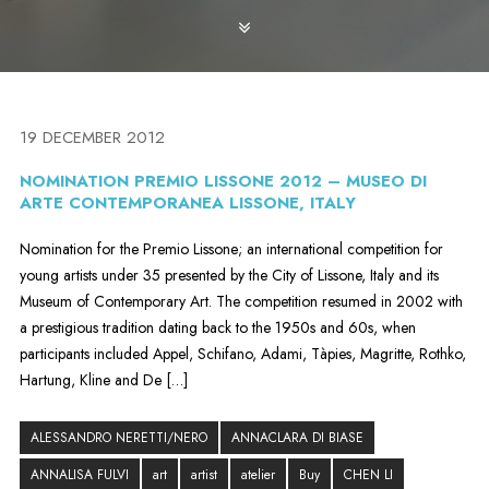
19 DECEMBER 2012
NOMINATION PREMIO LISSONE 2012 – MUSEO DI
ARTE CONTEMPORANEA LISSONE, ITALY
Nomination for the Premio Lissone; an international competition for
young artists under 35 presented by the City of Lissone, Italy and its
Museum of Contemporary Art. The competition resumed in 2002 with
a prestigious tradition dating back to the 1950s and 60s, when
participants included Appel, Schifano, Adami, Tàpies, Magritte, Rothko,
Hartung, Kline and De […]
ALESSANDRO NERETTI/NERO
ANNACLARA DI BIASE
ANNALISA FULVI
art
artist
atelier
Buy
CHEN LI