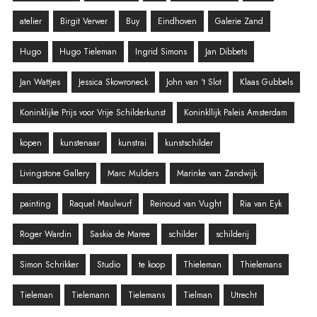
atelier
Birgit Verwer
Buy
Eindhoven
Galerie Zand
Hugo
Hugo Tieleman
Ingrid Simons
Jan Dibbets
Jan Wattjes
Jessica Skowroneck
John van ‘t Slot
Klaas Gubbels
Koninklijke Prijs voor Vrije Schilderkunst
Koninkllijk Paleis Amsterdam
kopen
kunstenaar
kunstrai
kunstschilder
Livingstone Gallery
Marc Mulders
Marinke van Zandwijk
painting
Raquel Maulwurf
Reinoud van Vught
Ria van Eyk
Roger Wardin
Saskia de Maree
schilder
schilderij
Simon Schrikker
Studio
te koop
Thieleman
Thielemans
Tieleman
Tielemann
Tielemans
Tielman
Utrecht