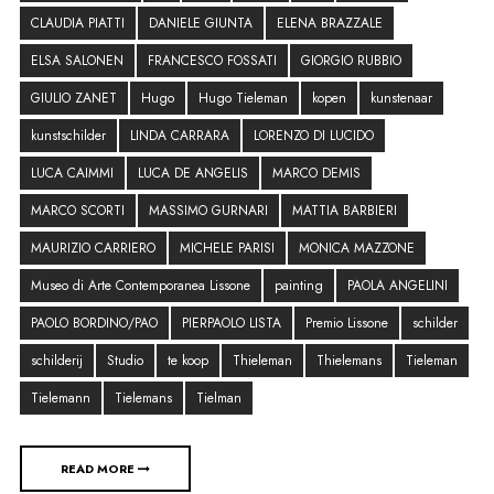
CLAUDIA PIATTI
DANIELE GIUNTA
ELENA BRAZZALE
ELSA SALONEN
FRANCESCO FOSSATI
GIORGIO RUBBIO
GIULIO ZANET
Hugo
Hugo Tieleman
kopen
kunstenaar
kunstschilder
LINDA CARRARA
LORENZO DI LUCIDO
LUCA CAIMMI
LUCA DE ANGELIS
MARCO DEMIS
MARCO SCORTI
MASSIMO GURNARI
MATTIA BARBIERI
MAURIZIO CARRIERO
MICHELE PARISI
MONICA MAZZONE
Museo di Arte Contemporanea Lissone
painting
PAOLA ANGELINI
PAOLO BORDINO/PAO
PIERPAOLO LISTA
Premio Lissone
schilder
schilderij
Studio
te koop
Thieleman
Thielemans
Tieleman
Tielemann
Tielemans
Tielman
READ MORE