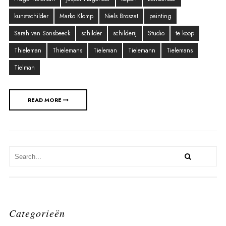
kunstschilder
Marko Klomp
Niels Broszat
painting
Sarah van Sonsbeeck
schilder
schilderij
Studio
te koop
Thieleman
Thielemans
Tieleman
Tielemann
Tielemans
Tielman
READ MORE
Categorieën