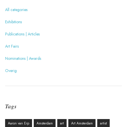
All categories
Exhibitions
Publications | Articles
Art Fairs
Nominations | Awards
Overig
Tags
Aaron van Erp
Amsterdam
art
Art Amsterdam
artist