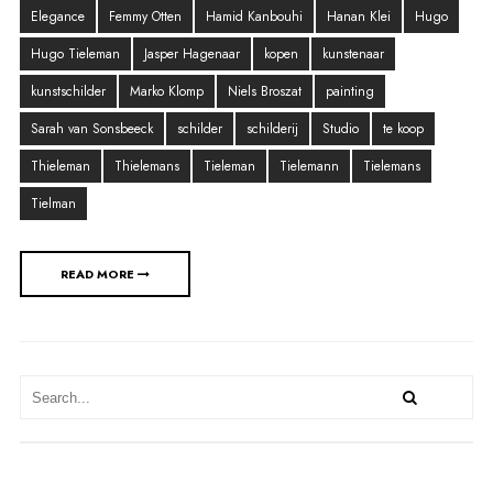
Elegance
Femmy Otten
Hamid Kanbouhi
Hanan Klei
Hugo
Hugo Tieleman
Jasper Hagenaar
kopen
kunstenaar
kunstschilder
Marko Klomp
Niels Broszat
painting
Sarah van Sonsbeeck
schilder
schilderij
Studio
te koop
Thieleman
Thielemans
Tieleman
Tielemann
Tielemans
Tielman
READ MORE