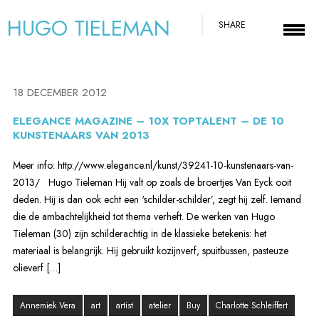
HUGO TIELEMAN
SHARE
18 DECEMBER 2012
ELEGANCE MAGAZINE – 10X TOPTALENT – DE 10
KUNSTENAARS VAN 2013
Meer info: http://www.elegance.nl/kunst/39241-10-kunstenaars-van-
2013/ Hugo Tieleman Hij valt op zoals de broertjes Van Eyck ooit
deden. Hij is dan ook echt een ‘schilder-schilder’, zegt hij zelf. Iemand
die de ambachtelijkheid tot thema verheft. De werken van Hugo
Tieleman (30) zijn schilderachtig in de klassieke betekenis: het
materiaal is belangrijk. Hij gebruikt kozijnverf, spuitbussen, pasteuze
olieverf […]
Annemiek Vera
art
artist
atelier
Buy
Charlotte Schleiffert