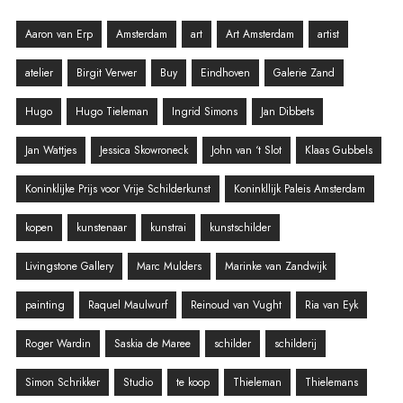
Aaron van Erp
Amsterdam
art
Art Amsterdam
artist
atelier
Birgit Verwer
Buy
Eindhoven
Galerie Zand
Hugo
Hugo Tieleman
Ingrid Simons
Jan Dibbets
Jan Wattjes
Jessica Skowroneck
John van ‘t Slot
Klaas Gubbels
Koninklijke Prijs voor Vrije Schilderkunst
Koninkllijk Paleis Amsterdam
kopen
kunstenaar
kunstrai
kunstschilder
Livingstone Gallery
Marc Mulders
Marinke van Zandwijk
painting
Raquel Maulwurf
Reinoud van Vught
Ria van Eyk
Roger Wardin
Saskia de Maree
schilder
schilderij
Simon Schrikker
Studio
te koop
Thieleman
Thielemans