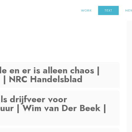
WORK
TEXT
NE
 en er is alleen chaos |
 | NRC Handelsblad
s drijfveer voor
tuur | Wim van Der Beek |