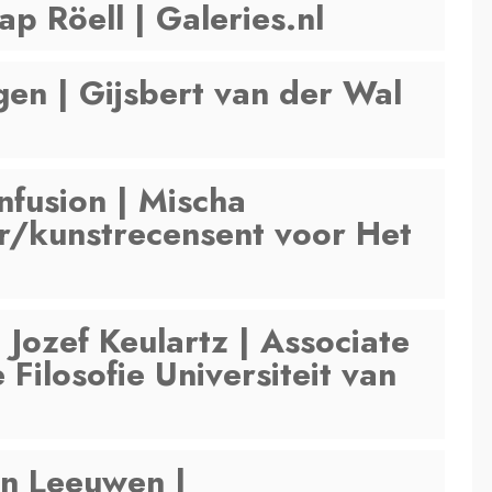
ap Röell | Galeries.nl
gen | Gijsbert van der Wal
onfusion | Mischa
er/kunstrecensent voor Het
| Jozef Keulartz | Associate
Filosofie Universiteit van
an Leeuwen |