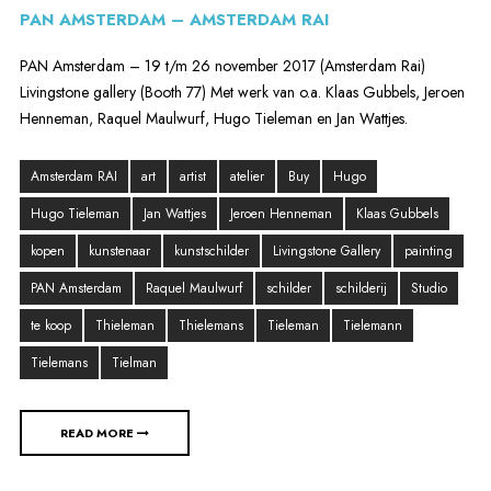
PAN AMSTERDAM – AMSTERDAM RAI
PAN Amsterdam – 19 t/m 26 november 2017 (Amsterdam Rai)
Livingstone gallery (Booth 77) Met werk van o.a. Klaas Gubbels, Jeroen
Henneman, Raquel Maulwurf, Hugo Tieleman en Jan Wattjes.
Amsterdam RAI
art
artist
atelier
Buy
Hugo
Hugo Tieleman
Jan Wattjes
Jeroen Henneman
Klaas Gubbels
kopen
kunstenaar
kunstschilder
Livingstone Gallery
painting
PAN Amsterdam
Raquel Maulwurf
schilder
schilderij
Studio
te koop
Thieleman
Thielemans
Tieleman
Tielemann
Tielemans
Tielman
READ MORE