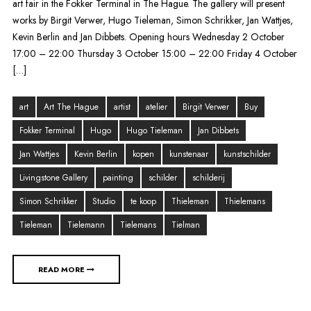
art fair in the Fokker Terminal in The Hague. The gallery will present
works by Birgit Verwer, Hugo Tieleman, Simon Schrikker, Jan Wattjes,
Kevin Berlin and Jan Dibbets. Opening hours Wednesday 2 October
17:00 – 22:00 Thursday 3 October 15:00 – 22:00 Friday 4 October
[…]
art
Art The Hague
artist
atelier
Birgit Verwer
Buy
Fokker Terminal
Hugo
Hugo Tieleman
Jan Dibbets
Jan Wattjes
Kevin Berlin
kopen
kunstenaar
kunstschilder
Livingstone Gallery
painting
schilder
schilderij
Simon Schrikker
Studio
te koop
Thieleman
Thielemans
Tieleman
Tielemann
Tielemans
Tielman
READ MORE