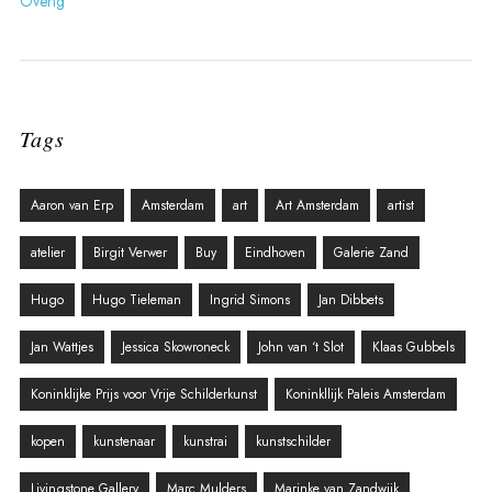
Overig
Tags
Aaron van Erp
Amsterdam
art
Art Amsterdam
artist
atelier
Birgit Verwer
Buy
Eindhoven
Galerie Zand
Hugo
Hugo Tieleman
Ingrid Simons
Jan Dibbets
Jan Wattjes
Jessica Skowroneck
John van ‘t Slot
Klaas Gubbels
Koninklijke Prijs voor Vrije Schilderkunst
Koninkllijk Paleis Amsterdam
kopen
kunstenaar
kunstrai
kunstschilder
Livingstone Gallery
Marc Mulders
Marinke van Zandwijk