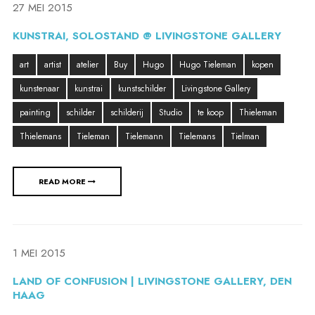
27 MEI 2015
KUNSTRAI, SOLOSTAND @ LIVINGSTONE GALLERY
art
artist
atelier
Buy
Hugo
Hugo Tieleman
kopen
kunstenaar
kunstrai
kunstschilder
Livingstone Gallery
painting
schilder
schilderij
Studio
te koop
Thieleman
Thielemans
Tieleman
Tielemann
Tielemans
Tielman
READ MORE
1 MEI 2015
LAND OF CONFUSION | LIVINGSTONE GALLERY, DEN
HAAG