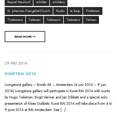
Raquel Maulwurf
schilder
schilderij
St. Johannes Evangelist-Church
Studio
te koop
Thieleman
Thielemans
Tieleman
Tielemann
Tielemans
Tielman
READ MORE
29 MEI 2014
KUNSTRAI 2014
Livingstone gallery – Booth 48 – Amsterdam (4 juni 2014 – 9 juni
2014) Livingstone gallery will participate in Kunst RAI 2014 with works
by Hugo Tieleman, Birgit Verwer and Jan Dibbets and a special solo-
presentation of Klaas Gubbels. Kunst RAI 2014 will take place from 4 to
9 June 2014 at RAI Amsterdam. See […]