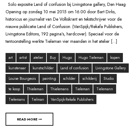
Solo expositie Land of confusion bij Livingstone gallery, Den Haag
Opening op zondag 10 mei 2015 om 16.00 door Bart Dirks,
historicus en journalist van De Volkskrant en tekstschrijver voor de
nieuwe publicatie Land of Confusion. (VanSpijk/Rekafa Publishers,
Livingstone Editons, 192 pagina’s, hardcover). Speciaal voor de
tentoonstelling werkte Tieleman vier maanden in het atelier […]
art
artist
atelier
Buy
Hugo
Hugo Tieleman
kopen
kunstenaar
kunstschilder
Land of confusion
Livingstone Gallery
Louise Bourgeois
painting
schilder
schilderij
Studio
te koop
Thieleman
Thielemans
Tieleman
Tielemann
Tielemans
Tielman
VanSpijk-Rekafa Publishers
READ MORE