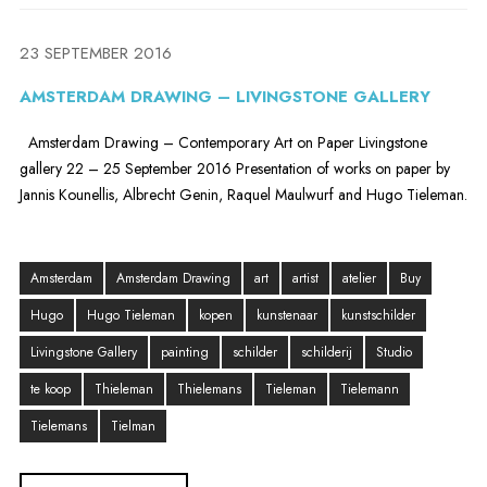
23 SEPTEMBER 2016
AMSTERDAM DRAWING – LIVINGSTONE GALLERY
Amsterdam Drawing – Contemporary Art on Paper Livingstone
gallery 22 – 25 September 2016 Presentation of works on paper by
Jannis Kounellis, Albrecht Genin, Raquel Maulwurf and Hugo Tieleman.
Amsterdam
Amsterdam Drawing
art
artist
atelier
Buy
Hugo
Hugo Tieleman
kopen
kunstenaar
kunstschilder
Livingstone Gallery
painting
schilder
schilderij
Studio
te koop
Thieleman
Thielemans
Tieleman
Tielemann
Tielemans
Tielman