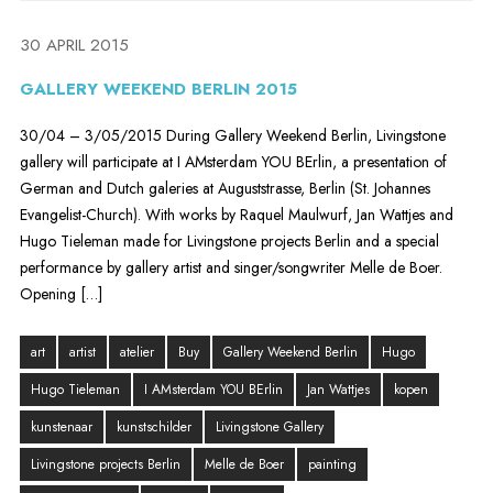
30 APRIL 2015
GALLERY WEEKEND BERLIN 2015
30/04 – 3/05/2015 During Gallery Weekend Berlin, Livingstone
gallery will participate at I AMsterdam YOU BErlin, a presentation of
German and Dutch galeries at Auguststrasse, Berlin (St. Johannes
Evangelist-Church). With works by Raquel Maulwurf, Jan Wattjes and
Hugo Tieleman made for Livingstone projects Berlin and a special
performance by gallery artist and singer/songwriter Melle de Boer.
Opening […]
art
artist
atelier
Buy
Gallery Weekend Berlin
Hugo
Hugo Tieleman
I AMsterdam YOU BErlin
Jan Wattjes
kopen
kunstenaar
kunstschilder
Livingstone Gallery
Livingstone projects Berlin
Melle de Boer
painting