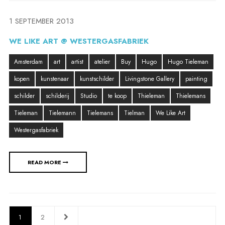
1 SEPTEMBER 2013
WE LIKE ART @ WESTERGASFABRIEK
Amsterdam
art
artist
atelier
Buy
Hugo
Hugo Tieleman
kopen
kunstenaar
kunstschilder
Livingstone Gallery
painting
schilder
schilderij
Studio
te koop
Thieleman
Thielemans
Tieleman
Tielemann
Tielemans
Tielman
We Like Art
Westergasfabriek
READ MORE
1
2