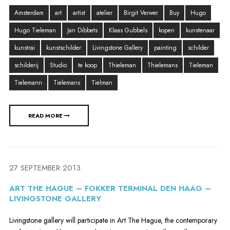
Amsterdam
art
artist
atelier
Birgit Verwer
Buy
Hugo
Hugo Tieleman
Jan Dibbets
Klaas Gubbels
kopen
kunstenaar
kunstrai
kunstschilder
Livingstone Gallery
painting
schilder
schilderij
Studio
te koop
Thieleman
Thielemans
Tieleman
Tielemann
Tielemans
Tielman
READ MORE
27 SEPTEMBER 2013
ART THE HAGUE – FOKKER TERMINAL DEN HAAG –
LIVINGSTONE GALLERY
Livingstone gallery will participate in Art The Hague, the contemporary