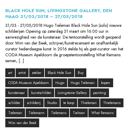
BLACK HOLE SUN, LIVINGSTONE GALLERY, DEN
HAAG 31/03/2018 – 27/05/2018
31/03 - 27/05/2018 Hugo Tieleman Black Hole Sun (solo) nieuwe
schilderijen Opening op zaterdag 31 maart om 16.00 uur in
aanwezigheid van de kunstenaar. De tentoonstelling wordt geopend
door Wim van der Beek, schrijver/kunstrecensent en onafhankelijk
curator hedendaagse kunst. In 2016 stelde hij als gast-curator van het
CODA Museum Apeldoorn de groepstentoonstelling What Remains
samen, [...]
art
artist
atelier
Black Hole Sun
Buy
CODA Museum Apeldoorn
Hugo
Hugo Tieleman
kopen
kunstenaar
kunstschilder
Livingstone Gallery
painting
schilder
schilderij
Studio
te koop
Thieleman
Thielemans
Tieleman
Tielemann
Tielemans
Tielman
What Remains
Wim van der Beek