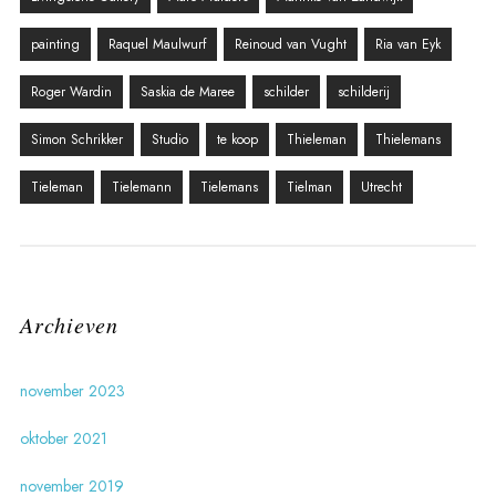
painting
Raquel Maulwurf
Reinoud van Vught
Ria van Eyk
Roger Wardin
Saskia de Maree
schilder
schilderij
Simon Schrikker
Studio
te koop
Thieleman
Thielemans
Tieleman
Tielemann
Tielemans
Tielman
Utrecht
Archieven
november 2023
oktober 2021
november 2019