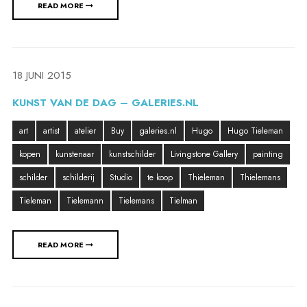
READ MORE
18 JUNI 2015
KUNST VAN DE DAG – GALERIES.NL
art
artist
atelier
Buy
galeries.nl
Hugo
Hugo Tieleman
kopen
kunstenaar
kunstschilder
Livingstone Gallery
painting
schilder
schilderij
Studio
te koop
Thieleman
Thielemans
Tieleman
Tielemann
Tielemans
Tielman
READ MORE