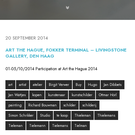
20 SEPTEMBER 2014
ART THE HAGUE, FOKKER TERMINAL – LIVINGSTONE
GALLERY, DEN HAAG
01-05/10/2014 Participation at Art the Hague 2014
art
artist
atelier
Birgit Verwer
Buy
Hugo
Jan Dibbets
Jan Wattjes
kopen
kunstenaar
kunstschilder
Ottmar Hörl
painting
Richard Bouwman
schilder
schilderij
Simon Schrikker
Studio
te koop
Thieleman
Thielemans
Tieleman
Tielemann
Tielemans
Tielman