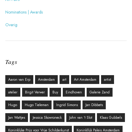
Nominations | Awards
Overig
Tags
Aaron van Erp
Amsterdam
art
Art Amsterdam
artist
atelier
Birgit Verwer
Buy
Eindhoven
Galerie Zand
Hugo
Hugo Tieleman
Ingrid Simons
Jan Dibbets
Jan Wattjes
Jessica Skowroneck
John van ‘t Slot
Klaas Gubbels
Koninklijke Prijs voor Vrije Schilderkunst
Koninkllijk Paleis Amsterdam