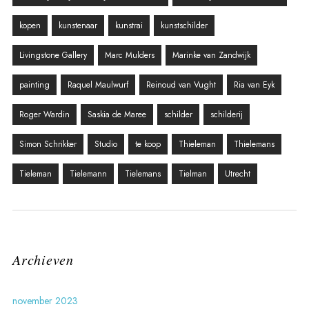
kopen
kunstenaar
kunstrai
kunstschilder
Livingstone Gallery
Marc Mulders
Marinke van Zandwijk
painting
Raquel Maulwurf
Reinoud van Vught
Ria van Eyk
Roger Wardin
Saskia de Maree
schilder
schilderij
Simon Schrikker
Studio
te koop
Thieleman
Thielemans
Tieleman
Tielemann
Tielemans
Tielman
Utrecht
Archieven
november 2023