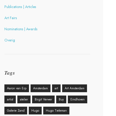
Publications | Articles
Art Fairs
Nominations | Awards
Overig
Tags
Aaron van Erp
Amsterdam
art
Art Amsterdam
artist
atelier
Birgit Verwer
Buy
Eindhoven
Galerie Zand
Hugo
Hugo Tieleman