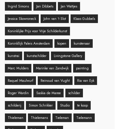
Ingrid Simons
Jan Dibbets
Jan Wattjes
Jessica Skowroneck
John van ‘t Slot
Klaas Gubbels
Koninklijke Prijs voor Vrije Schilderkunst
Koninkllijk Paleis Amsterdam
kopen
kunstenaar
kunstrai
kunstschilder
Livingstone Gallery
Marc Mulders
Marinke van Zandwijk
painting
Raquel Maulwurf
Reinoud van Vught
Ria van Eyk
Roger Wardin
Saskia de Maree
schilder
schilderij
Simon Schrikker
Studio
te koop
Thieleman
Thielemans
Tieleman
Tielemann