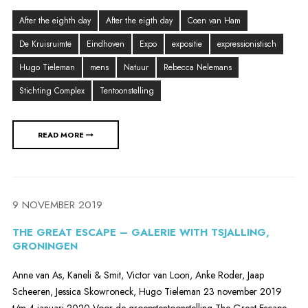
After the eighth day
After the eigth day
Coen van Ham
De Kruisruimte
Eindhoven
Expo
expositie
expressionistisch
Hugo Tieleman
mens
Natuur
Rebecca Nelemans
Stichting Complex
Tentoonstelling
READ MORE
9 NOVEMBER 2019
THE GREAT ESCAPE – GALERIE WITH TSJALLING,
GRONINGEN
Anne van As, Kaneli & Smit, Victor van Loon, Anke Roder, Jaap
Scheeren, Jessica Skowroneck, Hugo Tieleman 23 november 2019