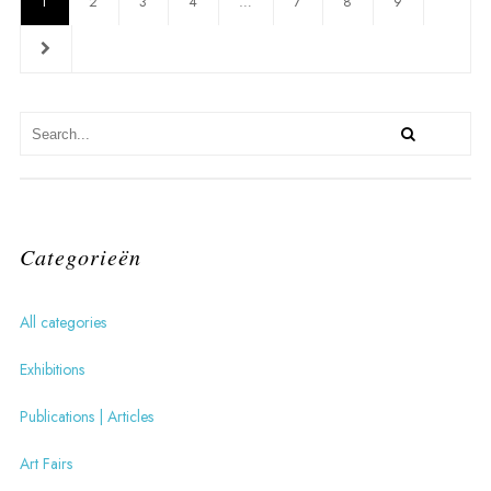
1
2
3
4
…
7
8
9
Categorieën
All categories
Exhibitions
Publications | Articles
Art Fairs