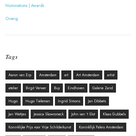
Nominations | Awards
Overig
Tags
Aaron van Erp
Amsterdam
art
Art Amsterdam
artist
atelier
Birgit Verwer
Buy
Eindhoven
Galerie Zand
Hugo
Hugo Tieleman
Ingrid Simons
Jan Dibbets
Jan Wattjes
Jessica Skowroneck
John van ‘t Slot
Klaas Gubbels
Koninklijke Prijs voor Vrije Schilderkunst
Koninkllijk Paleis Amsterdam