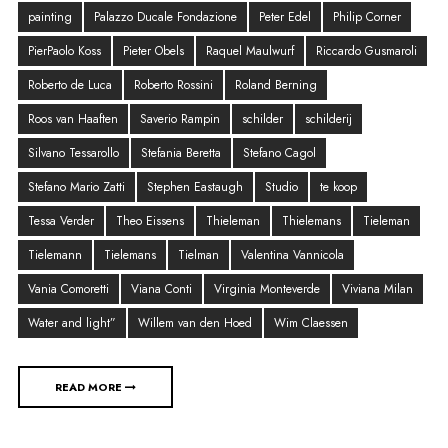
painting
Palazzo Ducale Fondazione
Peter Edel
Philip Corner
PierPaolo Koss
Pieter Obels
Raquel Maulwurf
Riccardo Gusmaroli
Roberto de Luca
Roberto Rossini
Roland Berning
Roos van Haaften
Saverio Rampin
schilder
schilderij
Silvano Tessarollo
Stefania Beretta
Stefano Cagol
Stefano Mario Zatti
Stephen Eastaugh
Studio
te koop
Tessa Verder
Theo Eissens
Thieleman
Thielemans
Tieleman
Tielemann
Tielemans
Tielman
Valentina Vannicola
Vania Comoretti
Viana Conti
Virginia Monteverde
Viviana Milan
Water and light”
Willem van den Hoed
Wim Claessen
READ MORE