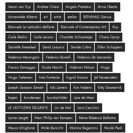
Aaron van Erp
Andrea Chiesi
Angelo Pretolani
Anna Oberto
Annemieke Alberts
art
artist
atelier
BIENNALE Genua
Biennale Le Latitudini dell'arte
Biennale of Contemporary Art
Buy
Carla Bedini
Carla Iacono
Charlotte Schrameijer
Chiara Dynys
Danielle Kwaaitaal
David Lascaris
Davide Coltro
Ellen Schippers
Federica Marangoni
Federico Bonelli
Federico De Leonardis
Franco Donaggio
Giulia Marchi
Hidenori Mitsue
Hugo
Hugo Tieleman
Inés Fontenla
Ingrid Simons
Jef Nassenstein
Joseph Sassoon Semah
Kiki Lamers
Kim Habers
Kitty Doomernik
kopen
kunstenaar
kunstschilder
Lara de Moor
LE LATITUDINI DELL'ARTE
Lin de Mol
Loris Cecchini
Lynne Leegte
Marc Philip van Kempen
Maria Rebecca Ballestra
Mauro Ghiglione
Mirko Baricchi
Monica Ragazzini
Nicolò Paoli