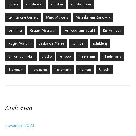
kopen
kunstenaar
kunstrai
kunstschilder
Livingstone Gallery
Marc Mulders
Marinke van Zandwijk
painting
Raquel Maulwurf
Reinoud van Vught
Ria van Eyk
Roger Wardin
Saskia de Maree
schilder
schilderij
Simon Schrikker
Studio
te koop
Thieleman
Thielemans
Tieleman
Tielemann
Tielemans
Tielman
Utrecht
Archieven
november 2023