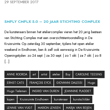
29 SEPTEMBER 2017
SMPLY CMPLX 5.0 – 20 JAAR STICHTING COMPLEX
De kunstenaars binnen het ateliercomplex vieren het 20 jarig bestaan
van Stichting Complex met een overzichtstentoonstelling in De
Kruisruimte. Op zaterdag 30 september, tijdens het open atelier
weekend in Eindhoven, ben ik zelf ook aanwezig in De Kruisruimte.
Openingstijden: zo 24 sept. | za 30 sept. | zo 1 okt. | za 7 okt. | zo 8
[…]
ANNE ROORDA
art
artist
atelier
Buy
CAROLINE TEESING
ERNST CATS
FRANÇOIS EYCK
GIOVANNI DALESSI
Hugo
Hugo Tieleman
INGRID VAN DUREN
JEANNINE PLADDET
kopen
Kruisruimte Eindhoven
kunstenaar
kunstschilder
LENNIE VAN VUGT
MARION LENSEN
MARJA VAN REIJEN