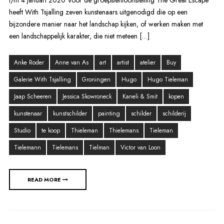
t/m 4 januari 2020 Voor de groepstentoonstelling The Great Escape
heeft With Tsjalling zeven kunstenaars uitgenodigd die op een
bijzondere manier naar het landschap kijken, of werken maken met
een landschappelijk karakter, die niet meteen […]
Anke Roder
Anne van As
art
artist
atelier
Buy
Galerie With Tsjalling
Groningen
Hugo
Hugo Tieleman
Jaap Scheeren
Jessica Skowroneck
Kaneli & Smit
kopen
kunstenaar
kunstschilder
painting
schilder
schilderij
Studio
te koop
Thieleman
Thielemans
Tieleman
Tielemann
Tielemans
Tielman
Victor van Loon
READ MORE