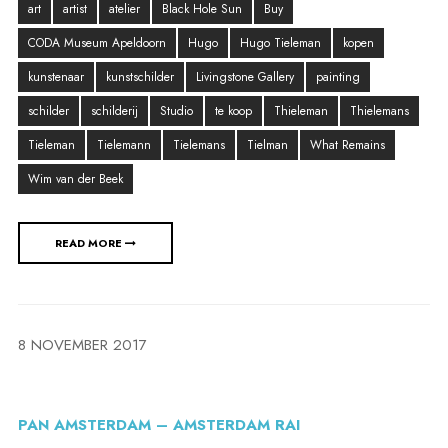
art
artist
atelier
Black Hole Sun
Buy
CODA Museum Apeldoorn
Hugo
Hugo Tieleman
kopen
kunstenaar
kunstschilder
Livingstone Gallery
painting
schilder
schilderij
Studio
te koop
Thieleman
Thielemans
Tieleman
Tielemann
Tielemans
Tielman
What Remains
Wim van der Beek
READ MORE
8 NOVEMBER 2017
PAN AMSTERDAM – AMSTERDAM RAI