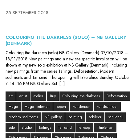
25 SEPTEMBER 2018
COLOURING THE DARKNESS (SOLO) – NB GALLERY
(DENMARK)
Colouring the darkness (solo) NB Gallery (Denmark) 07/10/2018 –
18/11/2018 New paintings and a new site specific installation will be
shown at my new solo exhibition at NB Gallery (Denmark). Including
new paintings from the series Tailings, Deforestation, Modern
sediments and Tar sand. The opening will take place Sunday, October
7, 14–16 PM NB Gallery Sct. [...]
art
artist
atelier
Buy
Colouring the darkness
Deforestation
Hugo
Hugo Tieleman
kopen
kunstenaar
kunstschilder
Modern sediments
NB gallery
painting
schilder
schilderij
solo
Studio
Tailings
Tar sand
te koop
Thieleman