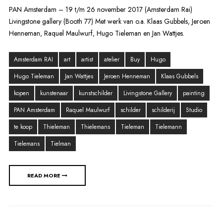
PAN Amsterdam – 19 t/m 26 november 2017 (Amsterdam Rai)
Livingstone gallery (Booth 77) Met werk van o.a. Klaas Gubbels, Jeroen
Henneman, Raquel Maulwurf, Hugo Tieleman en Jan Wattjes.
Amsterdam RAI
art
artist
atelier
Buy
Hugo
Hugo Tieleman
Jan Wattjes
Jeroen Henneman
Klaas Gubbels
kopen
kunstenaar
kunstschilder
Livingstone Gallery
painting
PAN Amsterdam
Raquel Maulwurf
schilder
schilderij
Studio
te koop
Thieleman
Thielemans
Tieleman
Tielemann
Tielemans
Tielman
READ MORE