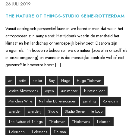
26 JULI 2019
THE NATURE OF THINGS-STUDIO SEINE-ROTTERDAM
Vanuit ecologisch perspectief kunnen we beredeneren dat we in het
antropoceen zijn aangeland: Het tijdperk waarin de mensheid het
klimaat en het landschap onherroepelijk beïnvloedt. Daarom zijn
vragen als: ‘In hoeverre beheersen we de natuur (zowel in onszelf als
in onze omgeving) en wanneer is die menselijke controle wel of niet
gewenst? In hoeverre hoort […]
art
artist
atelier
Buy
Hugo
Hugo Tieleman
Jessica Skowroneck
kopen
kunstenaar
kunstschilder
Marjolein Witte
Nathalie Duivenvoorden
painting
Rotterdam
schilder
schilderij
Studio
Studio Seine
te koop
The Nature of Things
Thieleman
Thielemans
Tieleman
Tielemann
Tielemans
Tielman