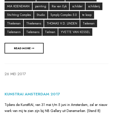
MIA KOENEMAN
painting
Ria van Eyk
schilder
schilderij
Stichting Complex
Studio
Symply Complex 5.0
te koop
Thieleman
Thielemans
THOMAS V.D. LINDEN
Tieleman
Tielemann
Tielemans
Tielman
YVETTE VAN KESSEL
READ MORE
26 MEI 2017
KUNSTRAI AMSTERDAM 2017
Tijdens de KunstRAI, van 31 mei t/m 5 juni in Amsterdam, zal er nieuw
werk van mij te zien zijn bij NB Gallery uit Denemarken. (Stand 8)