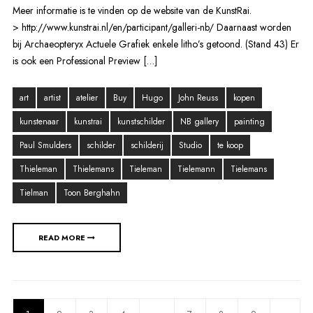
Meer informatie is te vinden op de website van de KunstRai.
> http://www.kunstrai.nl/en/participant/galleri-nb/ Daarnaast worden
bij Archaeopteryx Actuele Grafiek enkele litho’s getoond. (Stand 43) Er
is ook een Professional Preview […]
art
artist
atelier
Buy
Hugo
John Reuss
kopen
kunstenaar
kunstrai
kunstschilder
NB gallery
painting
Paul Smulders
schilder
schilderij
Studio
te koop
Thieleman
Thielemans
Tieleman
Tielemann
Tielemans
Tielman
Toon Berghahn
READ MORE