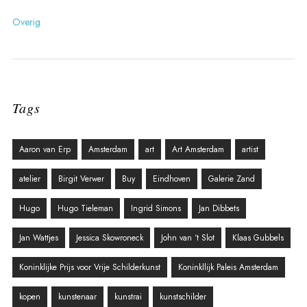
Overig
Tags
Aaron van Erp
Amsterdam
art
Art Amsterdam
artist
atelier
Birgit Verwer
Buy
Eindhoven
Galerie Zand
Hugo
Hugo Tieleman
Ingrid Simons
Jan Dibbets
Jan Wattjes
Jessica Skowroneck
John van ‘t Slot
Klaas Gubbels
Koninklijke Prijs voor Vrije Schilderkunst
Koninkllijk Paleis Amsterdam
kopen
kunstenaar
kunstrai
kunstschilder