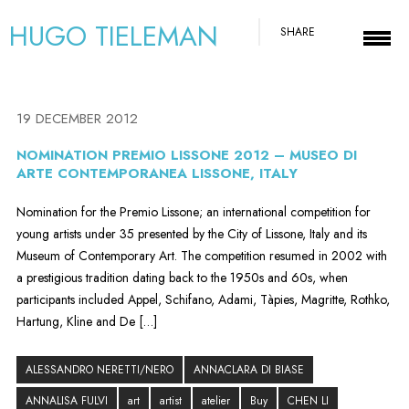
HUGO TIELEMAN
SHARE
19 DECEMBER 2012
NOMINATION PREMIO LISSONE 2012 – MUSEO DI
ARTE CONTEMPORANEA LISSONE, ITALY
Nomination for the Premio Lissone; an international competition for
young artists under 35 presented by the City of Lissone, Italy and its
Museum of Contemporary Art. The competition resumed in 2002 with
a prestigious tradition dating back to the 1950s and 60s, when
participants included Appel, Schifano, Adami, Tàpies, Magritte, Rothko,
Hartung, Kline and De […]
ALESSANDRO NERETTI/NERO
ANNACLARA DI BIASE
ANNALISA FULVI
art
artist
atelier
Buy
CHEN LI