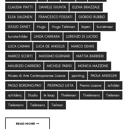
CLAUDIA PIATTI
DANIELE GIUNTA
ELENA BRAZZALE
ELSA SALONEN
FRANCESCO FOSSATI
GIORGIO RUBBIO
GIULIO ZANET
Hugo
Hugo Tieleman
kopen
kunstenaar
kunstschilder
LINDA CARRARA
LORENZO DI LUCIDO
LUCA CAIMMI
LUCA DE ANGELIS
MARCO DEMIS
MARCO SCORTI
MASSIMO GURNARI
MATTIA BARBIERI
MAURIZIO CARRIERO
MICHELE PARISI
MONICA MAZZONE
Museo di Arte Contemporanea Lissone
painting
PAOLA ANGELINI
PAOLO BORDINO/PAO
PIERPAOLO LISTA
Premio Lissone
schilder
schilderij
Studio
te koop
Thieleman
Thielemans
Tieleman
Tielemann
Tielemans
Tielman
READ MORE