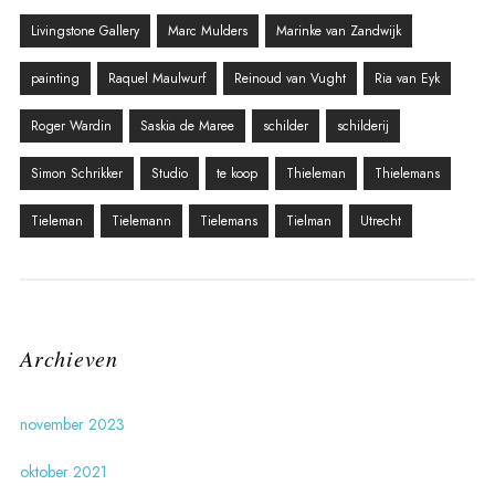
Livingstone Gallery
Marc Mulders
Marinke van Zandwijk
painting
Raquel Maulwurf
Reinoud van Vught
Ria van Eyk
Roger Wardin
Saskia de Maree
schilder
schilderij
Simon Schrikker
Studio
te koop
Thieleman
Thielemans
Tieleman
Tielemann
Tielemans
Tielman
Utrecht
Archieven
november 2023
oktober 2021