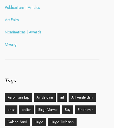
Publications | Articles
Art Fairs
Nominations | Awards
Overig
Tags
Aaron van Erp
Amsterdam
art
Art Amsterdam
artist
atelier
Birgit Verwer
Buy
Eindhoven
Galerie Zand
Hugo
Hugo Tieleman