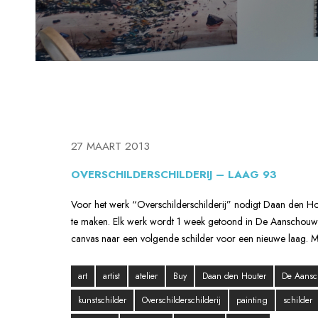
27 MAART 2013
OVERSCHILDERSCHILDERIJ – LAAG 93
Voor het werk “Overschilderschilderij” nodigt Daan den Hout
te maken. Elk werk wordt 1 week getoond in De Aanschouw, dit
canvas naar een volgende schilder voor een nieuwe laag. M
art
artist
atelier
Buy
Daan den Houter
De Aans
kunstschilder
Overschilderschilderij
painting
schilder