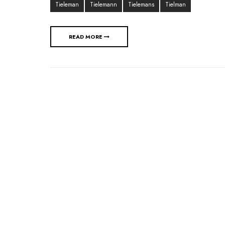
Tieleman
Tielemann
Tielemans
Tielman
READ MORE