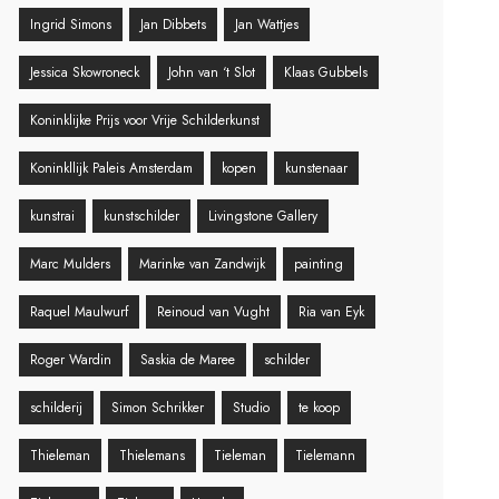
Ingrid Simons
Jan Dibbets
Jan Wattjes
Jessica Skowroneck
John van ‘t Slot
Klaas Gubbels
Koninklijke Prijs voor Vrije Schilderkunst
Koninkllijk Paleis Amsterdam
kopen
kunstenaar
kunstrai
kunstschilder
Livingstone Gallery
Marc Mulders
Marinke van Zandwijk
painting
Raquel Maulwurf
Reinoud van Vught
Ria van Eyk
Roger Wardin
Saskia de Maree
schilder
schilderij
Simon Schrikker
Studio
te koop
Thieleman
Thielemans
Tieleman
Tielemann