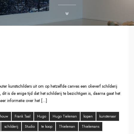
er kunstschilders uit om op hetzelfde canvas een olieverf schilderij
 is de enige tijd dat het schilderij te bezichtigen is, daarna gaat het
eer informatie over het […]
chouw
Frank Taal
Hugo
Hugo Tieleman
kopen
kunstenaar
schilderij
Studio
te koop
Thieleman
Thielemans