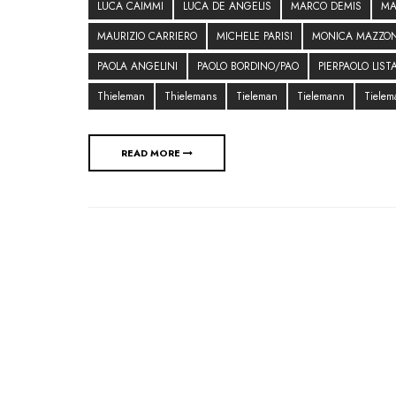
LUCA CAIMMI
LUCA DE ANGELIS
MARCO DEMIS
MA
MAURIZIO CARRIERO
MICHELE PARISI
MONICA MAZZO
PAOLA ANGELINI
PAOLO BORDINO/PAO
PIERPAOLO LIST
Thieleman
Thielemans
Tieleman
Tielemann
Tielem
READ MORE