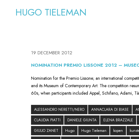
HUGO TIELEMAN
19 DECEMBER 2012
NOMINATION PREMIO LISSONE 2012 – MUSEO
Nomination for the Premio Lissone; an international competiti
and its Museum of Contemporary Art. The competition resume
60s, when participants included Appel, Schifano, Adami, Tà
ALESSANDRO NERETTI/NERO
ANNACLARA DI BIASE
A
CLAUDIA PIATTI
DANIELE GIUNTA
ELENA BRAZZALE
GIULIO ZANET
Hugo
Hugo Tieleman
kopen
kunst