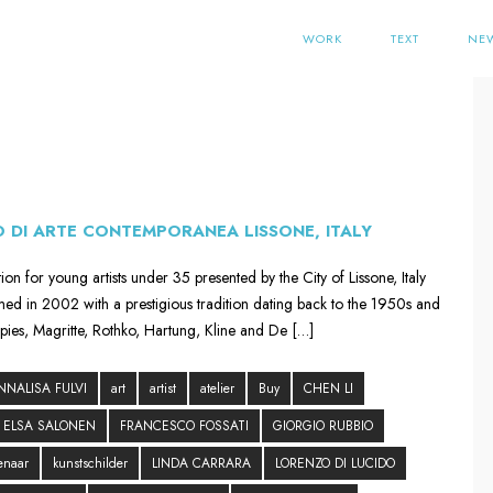
WORK
TEXT
NE
 DI ARTE CONTEMPORANEA LISSONE, ITALY
on for young artists under 35 presented by the City of Lissone, Italy
d in 2002 with a prestigious tradition dating back to the 1950s and
pies, Magritte, Rothko, Hartung, Kline and De […]
NNALISA FULVI
art
artist
atelier
Buy
CHEN LI
ELSA SALONEN
FRANCESCO FOSSATI
GIORGIO RUBBIO
enaar
kunstschilder
LINDA CARRARA
LORENZO DI LUCIDO