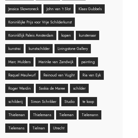
Jessica Skowroneck
John van ‘t Slot
Klaas Gubbels
Koninklijke Prijs voor Vrije Schilderkunst
Koninkllijk Paleis Amsterdam
kopen
kunstenaar
kunstrai
kunstschilder
Livingstone Gallery
Marc Mulders
Marinke van Zandwijk
painting
Raquel Maulwurf
Reinoud van Vught
Ria van Eyk
Roger Wardin
Saskia de Maree
schilder
schilderij
Simon Schrikker
Studio
te koop
Thieleman
Thielemans
Tieleman
Tielemann
Tielemans
Tielman
Utrecht