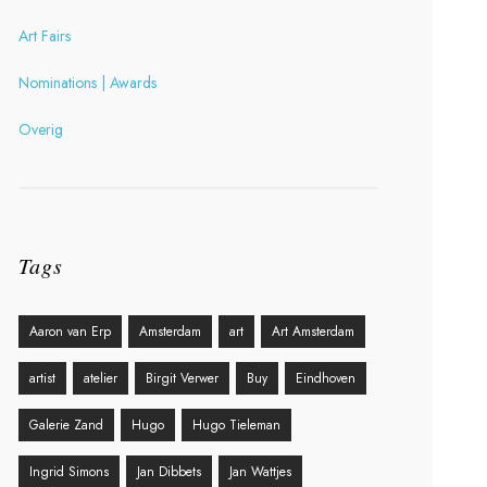
Art Fairs
Nominations | Awards
Overig
Tags
Aaron van Erp
Amsterdam
art
Art Amsterdam
artist
atelier
Birgit Verwer
Buy
Eindhoven
Galerie Zand
Hugo
Hugo Tieleman
Ingrid Simons
Jan Dibbets
Jan Wattjes