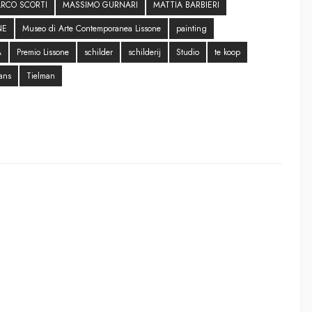
RCO SCORTI
MASSIMO GURNARI
MATTIA BARBIERI
NE
Museo di Arte Contemporanea Lissone
painting
A
Premio Lissone
schilder
schilderij
Studio
te koop
ans
Tielman