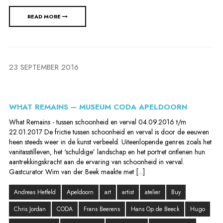
READ MORE
23 SEPTEMBER 2016
WHAT REMAINS – MUSEUM CODA APELDOORN
What Remains - tussen schoonheid en verval 04.09.2016 t/m
22.01.2017 De frictie tussen schoonheid en verval is door de eeuwen
heen steeds weer in de kunst verbeeld. Uiteenlopende genres zoals het
vanitasstilleven, het ‘schuldige’ landschap en het portret ontlenen hun
aantrekkingskracht aan de ervaring van schoonheid in verval.
Gastcurator Wim van der Beek maakte met [...]
Andreas Hetfeld
Apeldoorn
art
artist
atelier
Buy
Chris Jordan
CODA
Frans Beerens
Hans Op de Beeck
Hugo