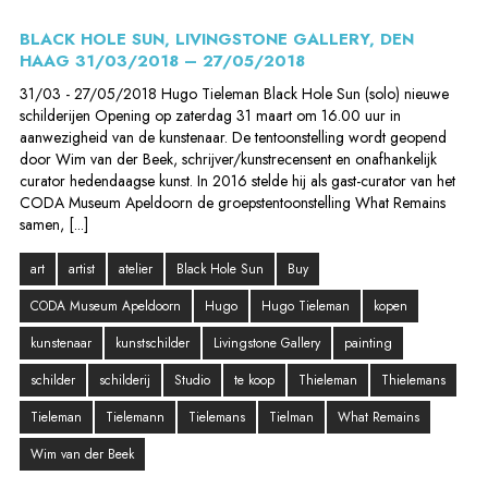
BLACK HOLE SUN, LIVINGSTONE GALLERY, DEN
HAAG 31/03/2018 – 27/05/2018
31/03 - 27/05/2018 Hugo Tieleman Black Hole Sun (solo) nieuwe
schilderijen Opening op zaterdag 31 maart om 16.00 uur in
aanwezigheid van de kunstenaar. De tentoonstelling wordt geopend
door Wim van der Beek, schrijver/kunstrecensent en onafhankelijk
curator hedendaagse kunst. In 2016 stelde hij als gast-curator van het
CODA Museum Apeldoorn de groepstentoonstelling What Remains
samen, [...]
art
artist
atelier
Black Hole Sun
Buy
CODA Museum Apeldoorn
Hugo
Hugo Tieleman
kopen
kunstenaar
kunstschilder
Livingstone Gallery
painting
schilder
schilderij
Studio
te koop
Thieleman
Thielemans
Tieleman
Tielemann
Tielemans
Tielman
What Remains
Wim van der Beek