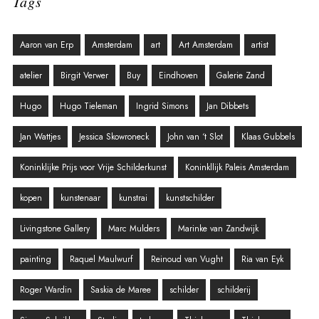
Tags
Aaron van Erp
Amsterdam
art
Art Amsterdam
artist
atelier
Birgit Verwer
Buy
Eindhoven
Galerie Zand
Hugo
Hugo Tieleman
Ingrid Simons
Jan Dibbets
Jan Wattjes
Jessica Skowroneck
John van ‘t Slot
Klaas Gubbels
Koninklijke Prijs voor Vrije Schilderkunst
Koninkllijk Paleis Amsterdam
kopen
kunstenaar
kunstrai
kunstschilder
Livingstone Gallery
Marc Mulders
Marinke van Zandwijk
painting
Raquel Maulwurf
Reinoud van Vught
Ria van Eyk
Roger Wardin
Saskia de Maree
schilder
schilderij