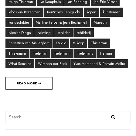
Hugo Tieleman
Ivo Kamphuis
Jan Banning
Jan Eric Visser
Jehoshua Rozenman
Ken'ichiro Taniguchi
kopen
kunstenaar
kunstschilder
Martine Feipel & Jean Bechameil
Museum
Nicolas Dings
painting
schilder
schilderij
Sébastien van Malleghem
Studio
te koop
Thieleman
Thielemans
Tieleman
Tielemann
Tielemans
Tielman
What Remains
Wim van der Beek
Yves Marchand & Romain Meffre
READ MORE