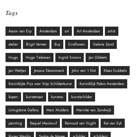
Tags
Aaron van Erp
Amsterdam
art
Art Amsterdam
artist
atelier
Birgit Verwer
Buy
Eindhoven
Galerie Zand
Hugo
Hugo Tieleman
Ingrid Simons
Jan Dibbets
Jan Wattjes
Jessica Skowroneck
John van ‘t Slot
Klaas Gubbels
Koninklijke Prijs voor Vrije Schilderkunst
Koninkllijk Paleis Amsterdam
kopen
kunstenaar
kunstrai
kunstschilder
Livingstone Gallery
Marc Mulders
Marinke van Zandwijk
painting
Raquel Maulwurf
Reinoud van Vught
Ria van Eyk
Roger Wardin
Saskia de Maree
schilder
schilderij