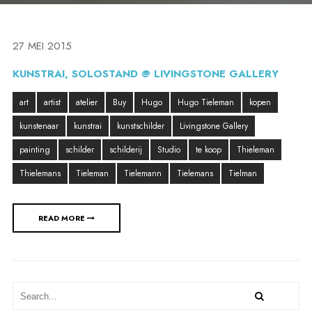
27 MEI 2015
KUNSTRAI, SOLOSTAND @ LIVINGSTONE GALLERY
art
artist
atelier
Buy
Hugo
Hugo Tieleman
kopen
kunstenaar
kunstrai
kunstschilder
Livingstone Gallery
painting
schilder
schilderij
Studio
te koop
Thieleman
Thielemans
Tieleman
Tielemann
Tielemans
Tielman
READ MORE