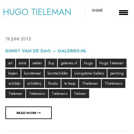
HUGO TIELEMAN
SHARE
18 JUNI 2015
KUNST VAN DE DAG – GALERIES.NL
art
artist
atelier
Buy
galeries.nl
Hugo
Hugo Tieleman
kopen
kunstenaar
kunstschilder
Livingstone Gallery
painting
schilder
schilderij
Studio
te koop
Thieleman
Thielemans
Tieleman
Tielemann
Tielemans
Tielman
READ MORE