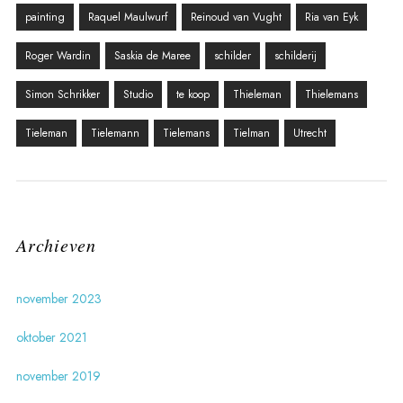
painting
Raquel Maulwurf
Reinoud van Vught
Ria van Eyk
Roger Wardin
Saskia de Maree
schilder
schilderij
Simon Schrikker
Studio
te koop
Thieleman
Thielemans
Tieleman
Tielemann
Tielemans
Tielman
Utrecht
Archieven
november 2023
oktober 2021
november 2019