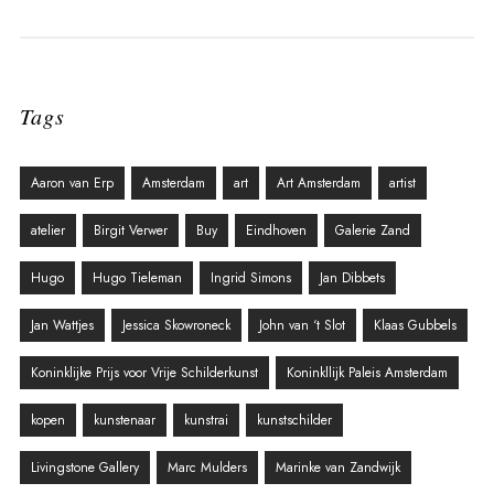
Tags
Aaron van Erp
Amsterdam
art
Art Amsterdam
artist
atelier
Birgit Verwer
Buy
Eindhoven
Galerie Zand
Hugo
Hugo Tieleman
Ingrid Simons
Jan Dibbets
Jan Wattjes
Jessica Skowroneck
John van ‘t Slot
Klaas Gubbels
Koninklijke Prijs voor Vrije Schilderkunst
Koninkllijk Paleis Amsterdam
kopen
kunstenaar
kunstrai
kunstschilder
Livingstone Gallery
Marc Mulders
Marinke van Zandwijk