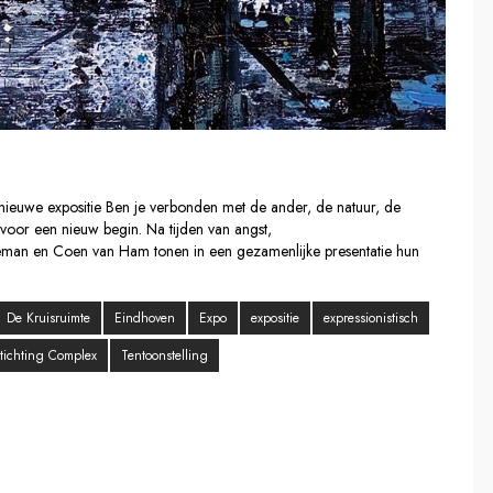
nieuwe expositie Ben je verbonden met de ander, de natuur, de
 voor een nieuw begin. Na tijden van angst,
eleman en Coen van Ham tonen in een gezamenlijke presentatie hun
De Kruisruimte
Eindhoven
Expo
expositie
expressionistisch
tichting Complex
Tentoonstelling