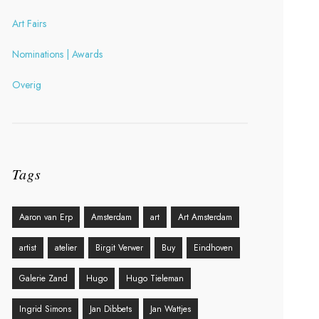
Art Fairs
Nominations | Awards
Overig
Tags
Aaron van Erp
Amsterdam
art
Art Amsterdam
artist
atelier
Birgit Verwer
Buy
Eindhoven
Galerie Zand
Hugo
Hugo Tieleman
Ingrid Simons
Jan Dibbets
Jan Wattjes