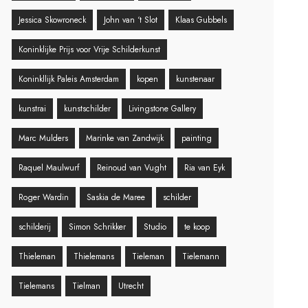
Jessica Skowroneck
John van ‘t Slot
Klaas Gubbels
Koninklijke Prijs voor Vrije Schilderkunst
Koninkllijk Paleis Amsterdam
kopen
kunstenaar
kunstrai
kunstschilder
Livingstone Gallery
Marc Mulders
Marinke van Zandwijk
painting
Raquel Maulwurf
Reinoud van Vught
Ria van Eyk
Roger Wardin
Saskia de Maree
schilder
schilderij
Simon Schrikker
Studio
te koop
Thieleman
Thielemans
Tieleman
Tielemann
Tielemans
Tielman
Utrecht