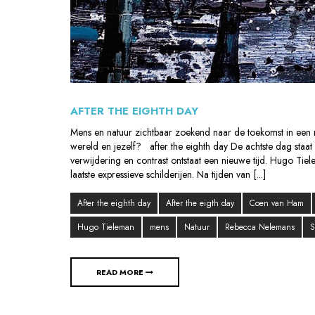
AFTER THE EIGHTH DAY
Mens en natuur zichtbaar zoekend naar de toekomst in een 
wereld en jezelf? after the eighth day De achtste dag staat
verwijdering en contrast ontstaat een nieuwe tijd. Hugo Ti
laatste expressieve schilderijen. Na tijden van [...]
After the eighth day
After the eigth day
Coen van Ham
Hugo Tieleman
mens
Natuur
Rebecca Nelemans
S
READ MORE