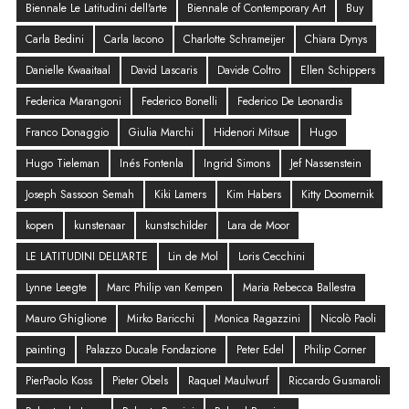
Biennale Le Latitudini dell'arte
Biennale of Contemporary Art
Buy
Carla Bedini
Carla Iacono
Charlotte Schrameijer
Chiara Dynys
Danielle Kwaaitaal
David Lascaris
Davide Coltro
Ellen Schippers
Federica Marangoni
Federico Bonelli
Federico De Leonardis
Franco Donaggio
Giulia Marchi
Hidenori Mitsue
Hugo
Hugo Tieleman
Inés Fontenla
Ingrid Simons
Jef Nassenstein
Joseph Sassoon Semah
Kiki Lamers
Kim Habers
Kitty Doomernik
kopen
kunstenaar
kunstschilder
Lara de Moor
LE LATITUDINI DELL'ARTE
Lin de Mol
Loris Cecchini
Lynne Leegte
Marc Philip van Kempen
Maria Rebecca Ballestra
Mauro Ghiglione
Mirko Baricchi
Monica Ragazzini
Nicolò Paoli
painting
Palazzo Ducale Fondazione
Peter Edel
Philip Corner
PierPaolo Koss
Pieter Obels
Raquel Maulwurf
Riccardo Gusmaroli