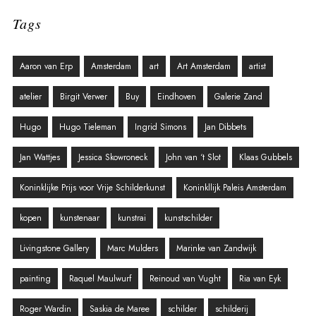
Tags
Aaron van Erp
Amsterdam
art
Art Amsterdam
artist
atelier
Birgit Verwer
Buy
Eindhoven
Galerie Zand
Hugo
Hugo Tieleman
Ingrid Simons
Jan Dibbets
Jan Wattjes
Jessica Skowroneck
John van ‘t Slot
Klaas Gubbels
Koninklijke Prijs voor Vrije Schilderkunst
Koninkllijk Paleis Amsterdam
kopen
kunstenaar
kunstrai
kunstschilder
Livingstone Gallery
Marc Mulders
Marinke van Zandwijk
painting
Raquel Maulwurf
Reinoud van Vught
Ria van Eyk
Roger Wardin
Saskia de Maree
schilder
schilderij