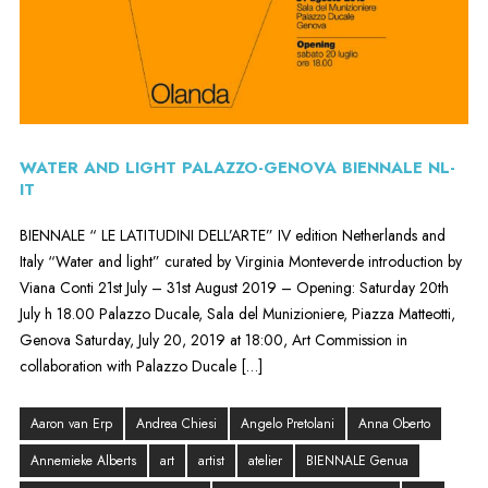
WATER AND LIGHT PALAZZO-GENOVA BIENNALE NL-
IT
BIENNALE “ LE LATITUDINI DELL’ARTE” IV edition Netherlands and
Italy “Water and light” curated by Virginia Monteverde introduction by
Viana Conti 21st July – 31st August 2019 – Opening: Saturday 20th
July h 18.00 Palazzo Ducale, Sala del Munizioniere, Piazza Matteotti,
Genova Saturday, July 20, 2019 at 18:00, Art Commission in
collaboration with Palazzo Ducale […]
Aaron van Erp
Andrea Chiesi
Angelo Pretolani
Anna Oberto
Annemieke Alberts
art
artist
atelier
BIENNALE Genua