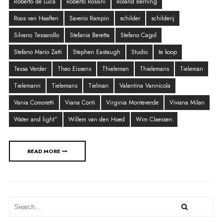
Roberto de Luca
Roberto Rossini
Roland Berning
Roos van Haaften
Saverio Rampin
schilder
schilderij
Silvano Tessarollo
Stefania Beretta
Stefano Cagol
Stefano Mario Zatti
Stephen Eastaugh
Studio
te koop
Tessa Verder
Theo Eissens
Thieleman
Thielemans
Tieleman
Tielemann
Tielemans
Tielman
Valentina Vannicola
Vania Comoretti
Viana Conti
Virginia Monteverde
Viviana Milan
Water and light”
Willem van den Hoed
Wim Claessen
READ MORE