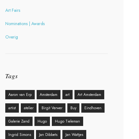
Art Fairs
Nominations | Awards
Overig
Tags
Aaron van Erp
Amsterdam
art
Art Amsterdam
artist
atelier
Birgit Verwer
Buy
Eindhoven
Galerie Zand
Hugo
Hugo Tieleman
Ingrid Simons
Jan Dibbets
Jan Wattjes