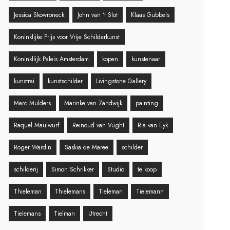
Jessica Skowroneck
John van ‘t Slot
Klaas Gubbels
Koninklijke Prijs voor Vrije Schilderkunst
Koninkllijk Paleis Amsterdam
kopen
kunstenaar
kunstrai
kunstschilder
Livingstone Gallery
Marc Mulders
Marinke van Zandwijk
painting
Raquel Maulwurf
Reinoud van Vught
Ria van Eyk
Roger Wardin
Saskia de Maree
schilder
schilderij
Simon Schrikker
Studio
te koop
Thieleman
Thielemans
Tieleman
Tielemann
Tielemans
Tielman
Utrecht