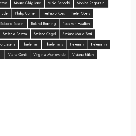
estra
Mauro Ghiglione
Mirko Baricchi
Monica Ragazzini
r Edel
Philip Corner
PierPaolo Koss
Pieter Obels
Roberto Rossini
Roland Berning
Roos van Haaften
Stefania Beretta
Stefano Cagol
Stefano Mario Zatti
o Eissens
Thieleman
Thielemans
Tieleman
Tielemann
i
Viana Conti
Virginia Monteverde
Viviana Milan