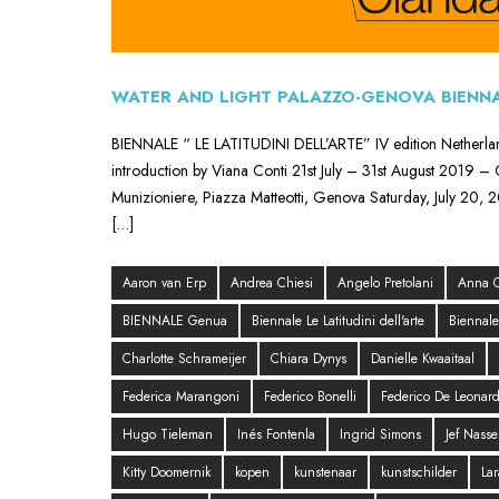
WATER AND LIGHT PALAZZO-GENOVA BIENNA
BIENNALE “ LE LATITUDINI DELL’ARTE” IV edition Netherland
introduction by Viana Conti 21st July – 31st August 2019 –
Munizioniere, Piazza Matteotti, Genova Saturday, July 20, 
[…]
Aaron van Erp
Andrea Chiesi
Angelo Pretolani
Anna O
BIENNALE Genua
Biennale Le Latitudini dell'arte
Biennale
Charlotte Schrameijer
Chiara Dynys
Danielle Kwaaitaal
Federica Marangoni
Federico Bonelli
Federico De Leonard
Hugo Tieleman
Inés Fontenla
Ingrid Simons
Jef Nasse
Kitty Doomernik
kopen
kunstenaar
kunstschilder
La