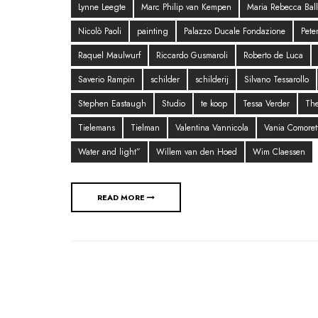
Lynne Leegte
Marc Philip van Kempen
Maria Rebecca Ball
Nicolò Paoli
painting
Palazzo Ducale Fondazione
Pete
Raquel Maulwurf
Riccardo Gusmaroli
Roberto de Luca
Saverio Rampin
schilder
schilderij
Silvano Tessarollo
Stephen Eastaugh
Studio
te koop
Tessa Verder
The
Tielemans
Tielman
Valentina Vannicola
Vania Comorett
Water and light”
Willem van den Hoed
Wim Claessen
READ MORE