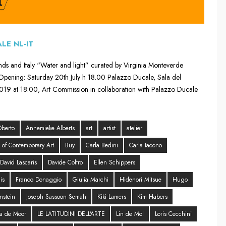
LE NL-IT
s and Italy “Water and light” curated by Virginia Monteverde
 Opening: Saturday 20th July h 18.00 Palazzo Ducale, Sala del
2019 at 18:00, Art Commission in collaboration with Palazzo Ducale
berto
Annemieke Alberts
art
artist
atelier
 of Contemporary Art
Buy
Carla Bedini
Carla Iacono
David Lascaris
Davide Coltro
Ellen Schippers
is
Franco Donaggio
Giulia Marchi
Hidenori Mitsue
Hugo
nstein
Joseph Sassoon Semah
Kiki Lamers
Kim Habers
ra de Moor
LE LATITUDINI DELL'ARTE
Lin de Mol
Loris Cecchini