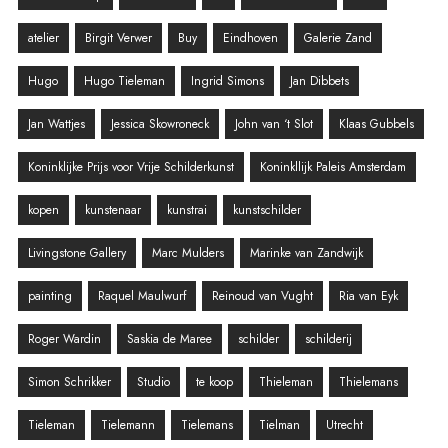
atelier
Birgit Verwer
Buy
Eindhoven
Galerie Zand
Hugo
Hugo Tieleman
Ingrid Simons
Jan Dibbets
Jan Wattjes
Jessica Skowroneck
John van ‘t Slot
Klaas Gubbels
Koninklijke Prijs voor Vrije Schilderkunst
Koninkllijk Paleis Amsterdam
kopen
kunstenaar
kunstrai
kunstschilder
Livingstone Gallery
Marc Mulders
Marinke van Zandwijk
painting
Raquel Maulwurf
Reinoud van Vught
Ria van Eyk
Roger Wardin
Saskia de Maree
schilder
schilderij
Simon Schrikker
Studio
te koop
Thieleman
Thielemans
Tieleman
Tielemann
Tielemans
Tielman
Utrecht