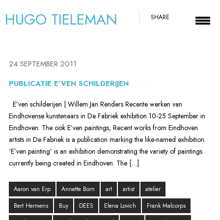
HUGO TIELEMAN
SHARE
24 SEPTEMBER 2011
PUBLICATIE E’VEN SCHILDERIJEN
E’ven schilderijen | Willem Jan Renders Recente werken van
Eindhovense kunstenaars in De Fabriek exhibition 10-25 September in
Eindhoven. The ook E’ven paintings, Recent works from Eindhoven
artists in De Fabriek is a publication marking the like-named exhibition.
‘E’ven painting’ is an exhibition demonstrating the variety of paintings
currently being created in Eindhoven. The […]
Aaron van Erp
Annette Born
art
artist
atelier
Bert Hermens
Buy
DEES
Elena Lovich
Frank Malcorps