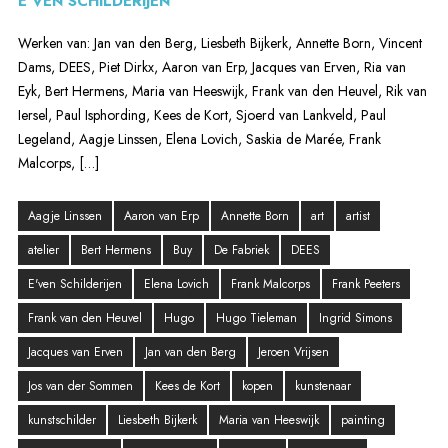
E’VEN SCHILDERIJEN
Werken van: Jan van den Berg, Liesbeth Bijkerk, Annette Born, Vincent
Dams, DEES, Piet Dirkx, Aaron van Erp, Jacques van Erven, Ria van
Eyk, Bert Hermens, Maria van Heeswijk, Frank van den Heuvel, Rik van
Iersel, Paul Isphording, Kees de Kort, Sjoerd van Lankveld, Paul
Legeland, Aagje Linssen, Elena Lovich, Saskia de Marée, Frank
Malcorps, […]
Aagje Linssen
Aaron van Erp
Annette Born
art
artist
atelier
Bert Hermens
Buy
De Fabriek
DEES
E'ven Schilderijen
Elena Lovich
Frank Malcorps
Frank Peeters
Frank van den Heuvel
Hugo
Hugo Tieleman
Ingrid Simons
Jacques van Erven
Jan van den Berg
Jeroen Vrijsen
Jos van der Sommen
Kees de Kort
kopen
kunstenaar
kunstschilder
Liesbeth Bijkerk
Maria van Heeswijk
painting