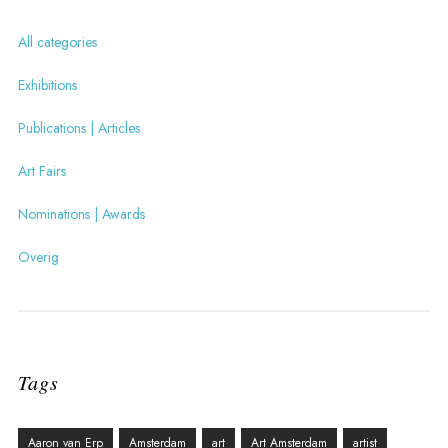
All categories
Exhibitions
Publications | Articles
Art Fairs
Nominations | Awards
Overig
Tags
Aaron van Erp
Amsterdam
art
Art Amsterdam
artist