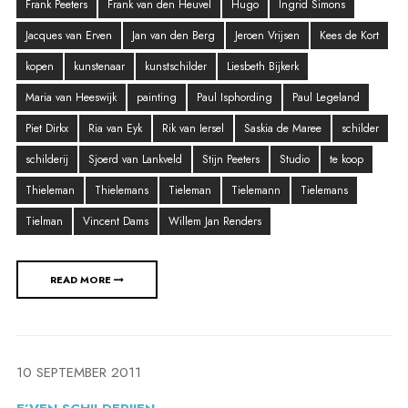
Frank Peeters
Frank van den Heuvel
Hugo
Ingrid Simons
Jacques van Erven
Jan van den Berg
Jeroen Vrijsen
Kees de Kort
kopen
kunstenaar
kunstschilder
Liesbeth Bijkerk
Maria van Heeswijk
painting
Paul Isphording
Paul Legeland
Piet Dirkx
Ria van Eyk
Rik van Iersel
Saskia de Maree
schilder
schilderij
Sjoerd van Lankveld
Stijn Peeters
Studio
te koop
Thieleman
Thielemans
Tieleman
Tielemann
Tielemans
Tielman
Vincent Dams
Willem Jan Renders
READ MORE
10 SEPTEMBER 2011