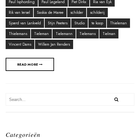
Paul Isphording
Paul Legeland
Piet Dirkx
Ria van Eyk
Rik van Iersel
Saskia de Maree
schilder
schilderij
Sjoerd van Lankveld
Stijn Peeters
Studio
te koop
Thieleman
Thielemans
Tieleman
Tielemann
Tielemans
Tielman
Vincent Dams
Willem Jan Renders
READ MORE
Categorieën