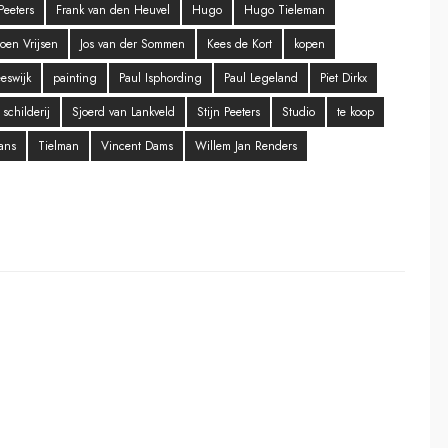
Peeters
Frank van den Heuvel
Hugo
Hugo Tieleman
roen Vrijsen
Jos van der Sommen
Kees de Kort
kopen
eswijk
painting
Paul Isphording
Paul Legeland
Piet Dirkx
schilderij
Sjoerd van Lankveld
Stijn Peeters
Studio
te koop
ans
Tielman
Vincent Dams
Willem Jan Renders