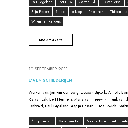
Paul Legeland
Piet Dirkx
Ria van Eyk
Rik van Iersel
Stijn Peeters
Studio
te koop
Thieleman
Thielemans
Willem Jan Renders
READ MORE
10 SEPTEMBER 2011
E’VEN SCHILDERIJEN
Werken van: Jan van den Berg, Liesbeth Bijkerk, Annette Bo
Ria van Eyk, Bert Hermens, Maria van Heeswijk, Frank van de
Lankveld, Paul Legeland, Aagje Linssen, Elena Lovich, Sask
Aagje Linssen
Aaron van Erp
Annette Born
art
artis