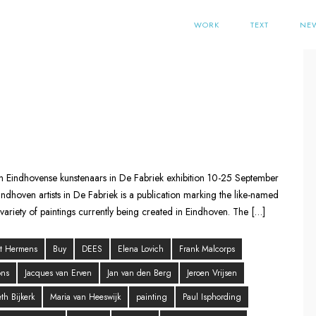
WORK
TEXT
NE
n Eindhovense kunstenaars in De Fabriek exhibition 10-25 September
ndhoven artists in De Fabriek is a publication marking the like-named
e variety of paintings currently being created in Eindhoven. The […]
rt Hermens
Buy
DEES
Elena Lovich
Frank Malcorps
ons
Jacques van Erven
Jan van den Berg
Jeroen Vrijsen
th Bijkerk
Maria van Heeswijk
painting
Paul Isphording