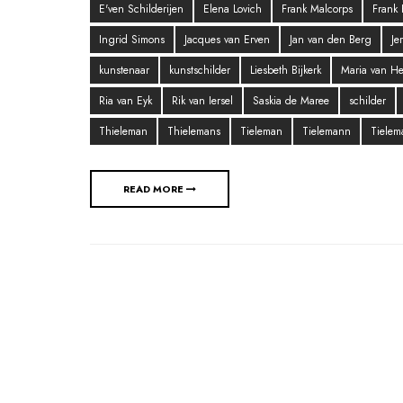
E'ven Schilderijen
Elena Lovich
Frank Malcorps
Frank 
Ingrid Simons
Jacques van Erven
Jan van den Berg
Je
kunstenaar
kunstschilder
Liesbeth Bijkerk
Maria van He
Ria van Eyk
Rik van Iersel
Saskia de Maree
schilder
Thieleman
Thielemans
Tieleman
Tielemann
Tielem
READ MORE