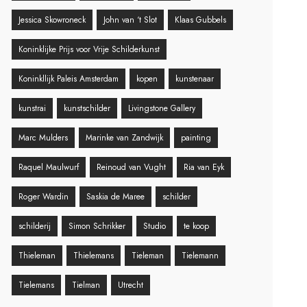
Jessica Skowroneck
John van ‘t Slot
Klaas Gubbels
Koninklijke Prijs voor Vrije Schilderkunst
Koninkllijk Paleis Amsterdam
kopen
kunstenaar
kunstrai
kunstschilder
Livingstone Gallery
Marc Mulders
Marinke van Zandwijk
painting
Raquel Maulwurf
Reinoud van Vught
Ria van Eyk
Roger Wardin
Saskia de Maree
schilder
schilderij
Simon Schrikker
Studio
te koop
Thieleman
Thielemans
Tieleman
Tielemann
Tielemans
Tielman
Utrecht