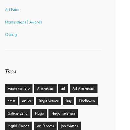
Art Fairs
Nominations | Awards
Overig
Tags
Aaron van Erp
Amsterdam
art
Art Amsterdam
artist
atelier
Birgit Verwer
Buy
Eindhoven
Galerie Zand
Hugo
Hugo Tieleman
Ingrid Simons
Jan Dibbets
Jan Wattjes