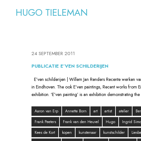
HUGO TIELEMAN
24 SEPTEMBER 2011
PUBLICATIE E’VEN SCHILDERIJEN
E’ven schilderijen | Willem Jan Renders Recente werken va
in Eindhoven. The ook E’ven paintings, Recent works from Ei
exhibition. ‘E’ven painting’ is an exhibition demonstrating th
Aaron van Erp
Annette Born
art
artist
atelier
Be
Frank Peeters
Frank van den Heuvel
Hugo
Ingrid Sim
Kees de Kort
kopen
kunstenaar
kunstschilder
Liesbe