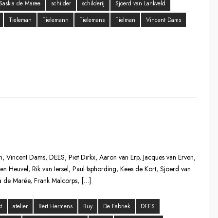
Saskia de Maree
schilder
schilderij
Sjoerd van Lankveld
Tieleman
Tielemann
Tielemans
Tielman
Vincent Dams
rn, Vincent Dams, DEES, Piet Dirkx, Aaron van Erp, Jacques van Erven,
n Heuvel, Rik van Iersel, Paul Isphording, Kees de Kort, Sjoerd van
ia de Marée, Frank Malcorps, […]
t
atelier
Bert Hermens
Buy
De Fabriek
DEES