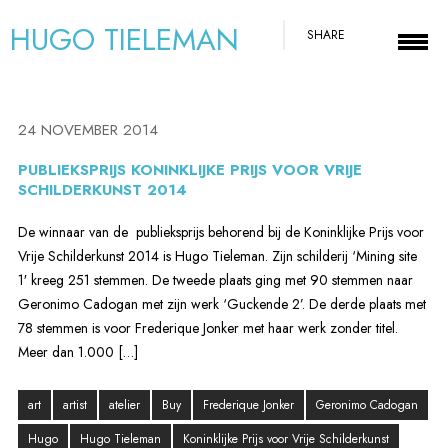
HUGO TIELEMAN
SHARE
24 NOVEMBER 2014
PUBLIEKSPRIJS KONINKLIJKE PRIJS VOOR VRIJE
SCHILDERKUNST 2014
De winnaar van de publieksprijs behorend bij de Koninklijke Prijs voor
Vrije Schilderkunst 2014 is Hugo Tieleman. Zijn schilderij ‘Mining site
1′ kreeg 251 stemmen. De tweede plaats ging met 90 stemmen naar
Geronimo Cadogan met zijn werk ‘Guckende 2’. De derde plaats met
78 stemmen is voor Frederique Jonker met haar werk zonder titel.
Meer dan 1.000 […]
art
artist
atelier
Buy
Frederique Jonker
Geronimo Cadogan
Hugo
Hugo Tieleman
Koninklijke Prijs voor Vrije Schilderkunst