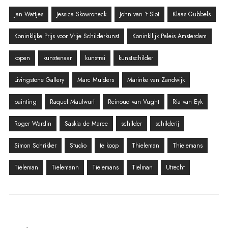
Jan Wattjes
Jessica Skowroneck
John van ‘t Slot
Klaas Gubbels
Koninklijke Prijs voor Vrije Schilderkunst
Koninkllijk Paleis Amsterdam
kopen
kunstenaar
kunstrai
kunstschilder
Livingstone Gallery
Marc Mulders
Marinke van Zandwijk
painting
Raquel Maulwurf
Reinoud van Vught
Ria van Eyk
Roger Wardin
Saskia de Maree
schilder
schilderij
Simon Schrikker
Studio
te koop
Thieleman
Thielemans
Tieleman
Tielemann
Tielemans
Tielman
Utrecht