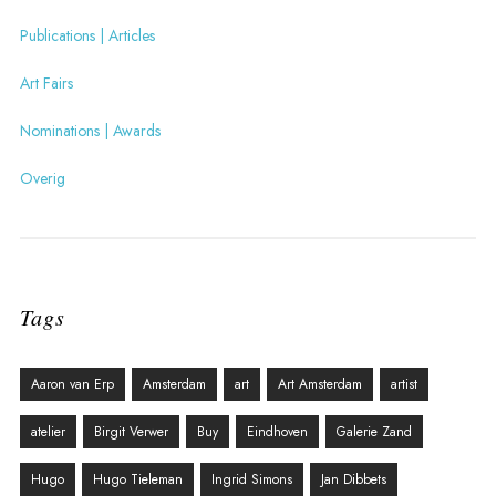
Publications | Articles
Art Fairs
Nominations | Awards
Overig
Tags
Aaron van Erp
Amsterdam
art
Art Amsterdam
artist
atelier
Birgit Verwer
Buy
Eindhoven
Galerie Zand
Hugo
Hugo Tieleman
Ingrid Simons
Jan Dibbets