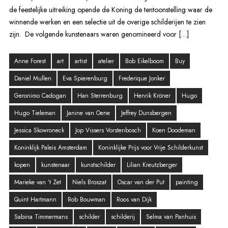
de feestelijke uitreiking opende de Koning de tentoonstelling waar de
winnende werken en een selectie uit de overige schilderijen te zien
zijn. De volgende kunstenaars waren genomineerd voor […]
Anne Forest
art
artist
atelier
Bob Eikelboom
Buy
Daniel Mullen
Eva Spierenburg
Frederique Jonker
Geronimo Cadogan
Han Sterrenburg
Henrik Kröner
Hugo
Hugo Tieleman
Janine van Oene
Jeffrey Dunsbergen
Jessica Skowroneck
Jop Vissers Vorstenbosch
Koen Doodeman
Koninklijk Paleis Amsterdam
Koninklijke Prijs voor Vrije Schilderkunst
kopen
kunstenaar
kunstschilder
Lilian Kreutzberger
Marieke van ’t Zet
Niels Broszat
Oscar van der Put
painting
Quint Hartmann
Rob Bouwman
Roos van Dijk
Sabina Timmermans
schilder
schilderij
Selma van Panhuis