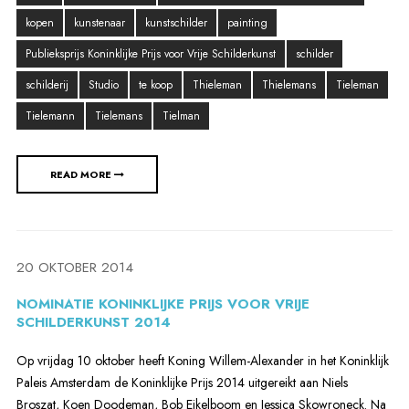
kopen
kunstenaar
kunstschilder
painting
Publieksprijs Koninklijke Prijs voor Vrije Schilderkunst
schilder
schilderij
Studio
te koop
Thieleman
Thielemans
Tieleman
Tielemann
Tielemans
Tielman
READ MORE
20 OKTOBER 2014
NOMINATIE KONINKLIJKE PRIJS VOOR VRIJE
SCHILDERKUNST 2014
Op vrijdag 10 oktober heeft Koning Willem-Alexander in het Koninklijk
Paleis Amsterdam de Koninklijke Prijs 2014 uitgereikt aan Niels
Broszat, Koen Doodeman, Bob Eikelboom en Jessica Skowroneck. Na