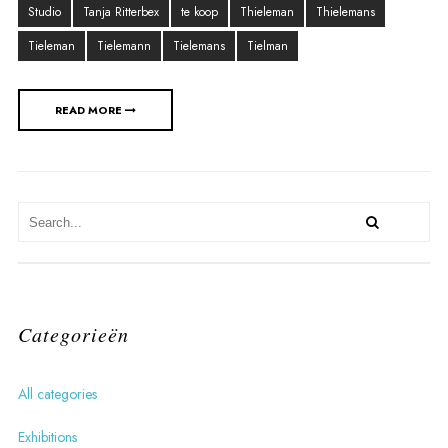
Studio
Tanja Ritterbex
te koop
Thieleman
Thielemans
Tieleman
Tielemann
Tielemans
Tielman
READ MORE
Categorieën
All categories
Exhibitions