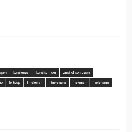
open
kunstenaar
kunstschilder
Land of confusion
io
te koop
Thieleman
Thielemans
Tieleman
Tielemann