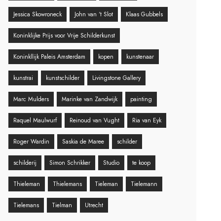
Jessica Skowroneck
John van ‘t Slot
Klaas Gubbels
Koninklijke Prijs voor Vrije Schilderkunst
Koninkllijk Paleis Amsterdam
kopen
kunstenaar
kunstrai
kunstschilder
Livingstone Gallery
Marc Mulders
Marinke van Zandwijk
painting
Raquel Maulwurf
Reinoud van Vught
Ria van Eyk
Roger Wardin
Saskia de Maree
schilder
schilderij
Simon Schrikker
Studio
te koop
Thieleman
Thielemans
Tieleman
Tielemann
Tielemans
Tielman
Utrecht