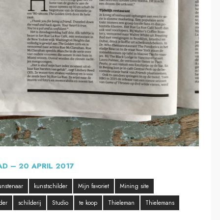
AD – 20 APRIL 2017
unstenaar
kunstschilder
Mijn favoriet
Mining site
der
schilderij
Studio
te koop
Thieleman
Thielemans