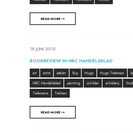
READ MORE
19 JUNI 2015
BOOKREVIEW IN NRC HANDELSBLAD
art
artist
atelier
Buy
Hugo
Hugo Tieleman
k
NRC Handelsblad
painting
schilder
schilderij
Stud
Tielemans
Tielman
READ MORE