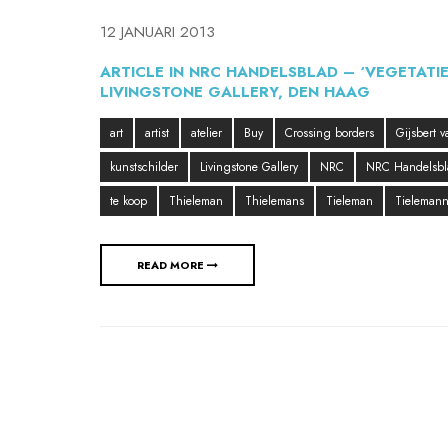
12 JANUARI 2013
ARTICLE IN NRC HANDELSBLAD – ‘VEGETATI
LIVINGSTONE GALLERY, DEN HAAG
art
artist
atelier
Buy
Crossing borders
Gijsbert 
kunstschilder
Livingstone Gallery
NRC
NRC Handelsbl
te koop
Thieleman
Thielemans
Tieleman
Tieleman
READ MORE