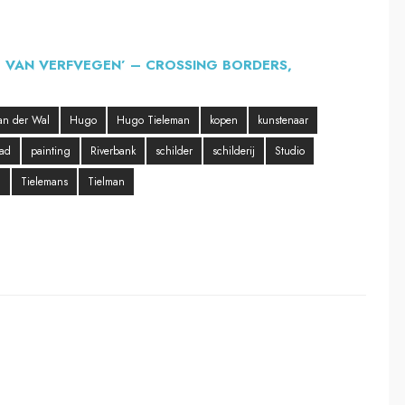
E VAN VERFVEGEN’ – CROSSING BORDERS,
van der Wal
Hugo
Hugo Tieleman
kopen
kunstenaar
ad
painting
Riverbank
schilder
schilderij
Studio
n
Tielemans
Tielman