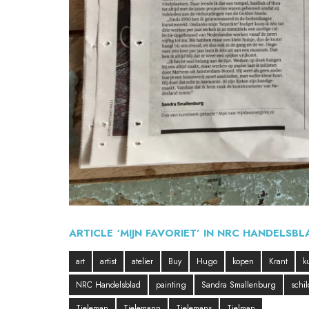
ARTICLE ‘MIJN FAVORIET’ IN NRC HANDELSBL
art
artist
atelier
Buy
Hugo
kopen
Krant
k
NRC Handelsblad
painting
Sandra Smallenburg
schil
Tieleman
Tielemann
Tielemans
Tielman