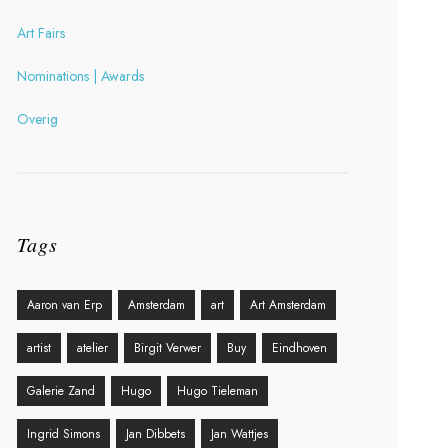
Art Fairs
Nominations | Awards
Overig
Tags
Aaron van Erp
Amsterdam
art
Art Amsterdam
artist
atelier
Birgit Verwer
Buy
Eindhoven
Galerie Zand
Hugo
Hugo Tieleman
Ingrid Simons
Jan Dibbets
Jan Wattjes