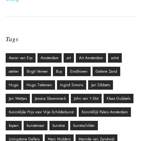
Tags
Aaron van Erp
Amsterdam
art
Art Amsterdam
artist
atelier
Birgit Verwer
Buy
Eindhoven
Galerie Zand
Hugo
Hugo Tieleman
Ingrid Simons
Jan Dibbets
Jan Wattjes
Jessica Skowroneck
John van ‘t Slot
Klaas Gubbels
Koninklijke Prijs voor Vrije Schilderkunst
Koninkllijk Paleis Amsterdam
kopen
kunstenaar
kunstrai
kunstschilder
Livingstone Gallery
Marc Mulders
Marinke van Zandwijk