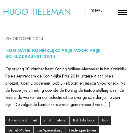
HUGO TIELEMAN
SHARE
20 OKTOBER 2014
NOMINATIE KONINKLIJKE PRIJS VOOR VRIJE
SCHILDERKUNST 2014
Op vrijdag 10 oktober heeft Koning Willem-Alexander in het Koninklijk
Paleis Amsterdam de Koninklijke Prijs 2014 uitgereikt aan Niels
Broszat, Koen Doodeman, Bob Eikelboom en Jessica Skowroneck. Na
de feestelijke uitreiking opende de Koning de tentoonstelling waar de
winnende werken en een selectie uit de overige schilderijen te zien
zijn. De volgende kunstenaars waren genomineerd voor […]
Anne Forest
art
artist
atelier
Bob Eikelboom
Buy
Daniel Mullen
Eva Spierenburg
Frederique Jonker