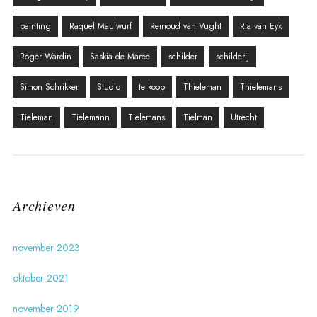
painting
Raquel Maulwurf
Reinoud van Vught
Ria van Eyk
Roger Wardin
Saskia de Maree
schilder
schilderij
Simon Schrikker
Studio
te koop
Thieleman
Thielemans
Tieleman
Tielemann
Tielemans
Tielman
Utrecht
Archieven
november 2023
oktober 2021
november 2019