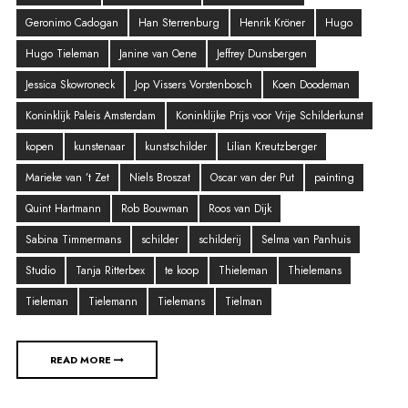
Geronimo Cadogan
Han Sterrenburg
Henrik Kröner
Hugo
Hugo Tieleman
Janine van Oene
Jeffrey Dunsbergen
Jessica Skowroneck
Jop Vissers Vorstenbosch
Koen Doodeman
Koninklijk Paleis Amsterdam
Koninklijke Prijs voor Vrije Schilderkunst
kopen
kunstenaar
kunstschilder
Lilian Kreutzberger
Marieke van ’t Zet
Niels Broszat
Oscar van der Put
painting
Quint Hartmann
Rob Bouwman
Roos van Dijk
Sabina Timmermans
schilder
schilderij
Selma van Panhuis
Studio
Tanja Ritterbex
te koop
Thieleman
Thielemans
Tieleman
Tielemann
Tielemans
Tielman
READ MORE