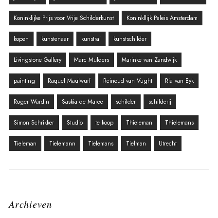
Koninklijke Prijs voor Vrije Schilderkunst
Koninkllijk Paleis Amsterdam
kopen
kunstenaar
kunstrai
kunstschilder
Livingstone Gallery
Marc Mulders
Marinke van Zandwijk
painting
Raquel Maulwurf
Reinoud van Vught
Ria van Eyk
Roger Wardin
Saskia de Maree
schilder
schilderij
Simon Schrikker
Studio
te koop
Thieleman
Thielemans
Tieleman
Tielemann
Tielemans
Tielman
Utrecht
Archieven