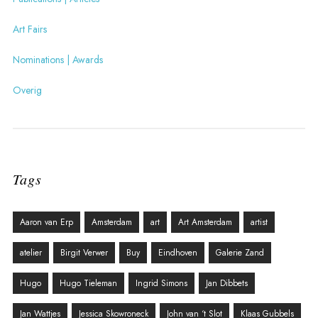
Art Fairs
Nominations | Awards
Overig
Tags
Aaron van Erp
Amsterdam
art
Art Amsterdam
artist
atelier
Birgit Verwer
Buy
Eindhoven
Galerie Zand
Hugo
Hugo Tieleman
Ingrid Simons
Jan Dibbets
Jan Wattjes
Jessica Skowroneck
John van ‘t Slot
Klaas Gubbels