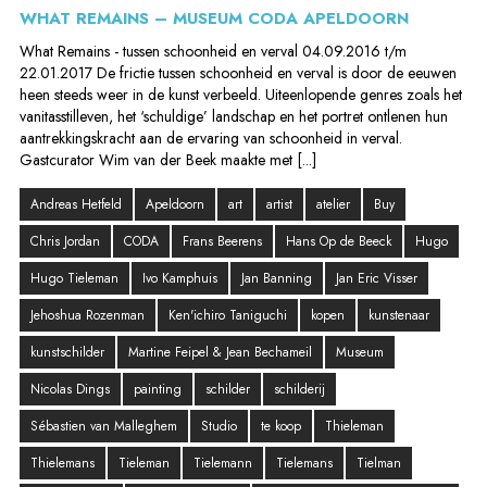
WHAT REMAINS – MUSEUM CODA APELDOORN
What Remains - tussen schoonheid en verval 04.09.2016 t/m
22.01.2017 De frictie tussen schoonheid en verval is door de eeuwen
heen steeds weer in de kunst verbeeld. Uiteenlopende genres zoals het
vanitasstilleven, het ‘schuldige’ landschap en het portret ontlenen hun
aantrekkingskracht aan de ervaring van schoonheid in verval.
Gastcurator Wim van der Beek maakte met [...]
Andreas Hetfeld
Apeldoorn
art
artist
atelier
Buy
Chris Jordan
CODA
Frans Beerens
Hans Op de Beeck
Hugo
Hugo Tieleman
Ivo Kamphuis
Jan Banning
Jan Eric Visser
Jehoshua Rozenman
Ken'ichiro Taniguchi
kopen
kunstenaar
kunstschilder
Martine Feipel & Jean Bechameil
Museum
Nicolas Dings
painting
schilder
schilderij
Sébastien van Malleghem
Studio
te koop
Thieleman
Thielemans
Tieleman
Tielemann
Tielemans
Tielman