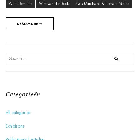
What Remains
Wim van der Beek
Yves Marchand & Romain Meffre
READ MORE
Categorieën
All categories
Exhibitions
Publications | Articles