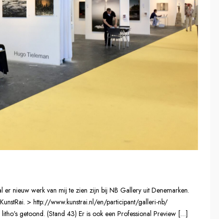
l er nieuw werk van mij te zien zijn bij NB Gallery uit Denemarken.
KunstRai. > http://www.kunstrai.nl/en/participant/galleri-nb/
litho’s getoond. (Stand 43) Er is ook een Professional Preview […]