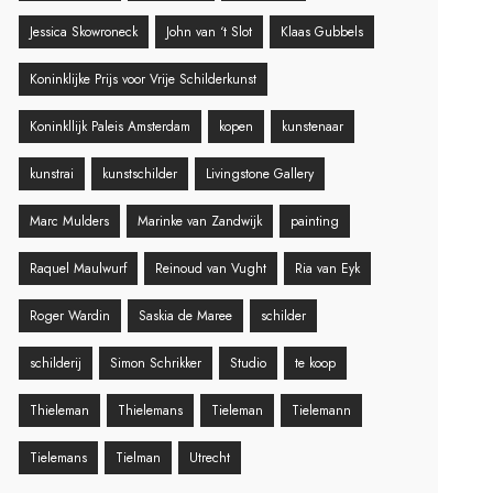
Jessica Skowroneck
John van ‘t Slot
Klaas Gubbels
Koninklijke Prijs voor Vrije Schilderkunst
Koninkllijk Paleis Amsterdam
kopen
kunstenaar
kunstrai
kunstschilder
Livingstone Gallery
Marc Mulders
Marinke van Zandwijk
painting
Raquel Maulwurf
Reinoud van Vught
Ria van Eyk
Roger Wardin
Saskia de Maree
schilder
schilderij
Simon Schrikker
Studio
te koop
Thieleman
Thielemans
Tieleman
Tielemann
Tielemans
Tielman
Utrecht