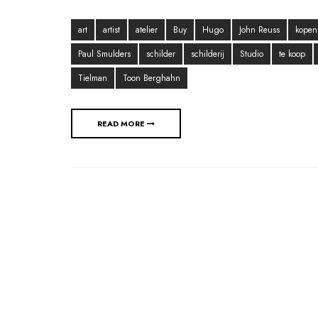
art
artist
atelier
Buy
Hugo
John Reuss
kopen
Paul Smulders
schilder
schilderij
Studio
te koop
Tielman
Toon Berghahn
READ MORE