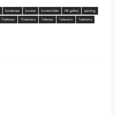
kunstenaar
kunstrai
kunstschilder
NB gallery
painting
Thieleman
Thielemans
Tieleman
Tielemann
Tielemans