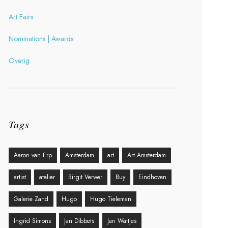
Art Fairs
Nominations | Awards
Overig
Tags
Aaron van Erp
Amsterdam
art
Art Amsterdam
artist
atelier
Birgit Verwer
Buy
Eindhoven
Galerie Zand
Hugo
Hugo Tieleman
Ingrid Simons
Jan Dibbets
Jan Wattjes