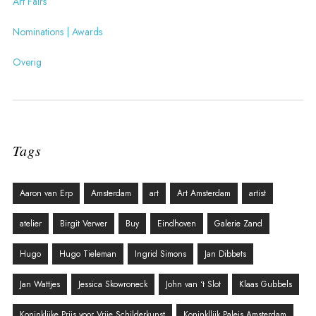
Art Fairs
Nominations | Awards
Overig
Tags
Aaron van Erp
Amsterdam
art
Art Amsterdam
artist
atelier
Birgit Verwer
Buy
Eindhoven
Galerie Zand
Hugo
Hugo Tieleman
Ingrid Simons
Jan Dibbets
Jan Wattjes
Jessica Skowroneck
John van ‘t Slot
Klaas Gubbels
Koninklijke Prijs voor Vrije Schilderkunst
Koninkllijk Paleis Amsterdam