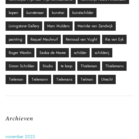
kopen
kunstenaar
kunstrai
kunstschilder
Livingstone Gallery
Marc Mulders
Marinke van Zandwijk
painting
Raquel Maulwurf
Reinoud van Vught
Ria van Eyk
Roger Wardin
Saskia de Maree
schilder
schilderij
Simon Schrikker
Studio
te koop
Thieleman
Thielemans
Tieleman
Tielemann
Tielemans
Tielman
Utrecht
Archieven
november 2023