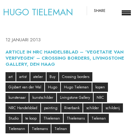
HUGO TIELEMAN
SHARE
12 JANUARI 2013
ARTICLE IN NRC HANDELSBLAD – ‘VEGETATIE VAN
VERFVEGEN’ – CROSSING BORDERS, LIVINGSTONE
GALLERY, DEN HAAG
art
artist
atelier
Buy
Crossing borders
Gijsbert van der Wal
Hugo
Hugo Tieleman
kopen
kunstenaar
kunstschilder
Livingstone Gallery
NRC
NRC Handelsblad
painting
Riverbank
schilder
schilderij
Studio
te koop
Thieleman
Thielemans
Tieleman
Tielemann
Tielemans
Tielman