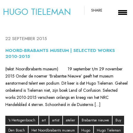
HUGO TIELEMAN
SHARE
22 SEPTEMBER 2015
NOORD-BRABANTS MUSEUM | SELECTED WORKS
2010-2015
(tekst: Noordbrabants museum) 19 september t/m 29 november
2015 Onder de noemer ‘Brabantse Nieuwe’ geeft het museum
aanstormend talent een podium. Dit keer is dat Hugo Tieleman. Geheel
onbekend is Tieleman niet, zijn boek Land of Confusion. Selected
works 2010-2015 verscheen onlangs en kreeg van het NRC
Handelsblad 4 sterren. Schoonheid in de Duisternis […]
's Hertogenbosch
art
artist
atelier
Brabantse nieuwe
Buy
Den Bosch
Het Noordbrabants museum
Hugo
Hugo Tieleman