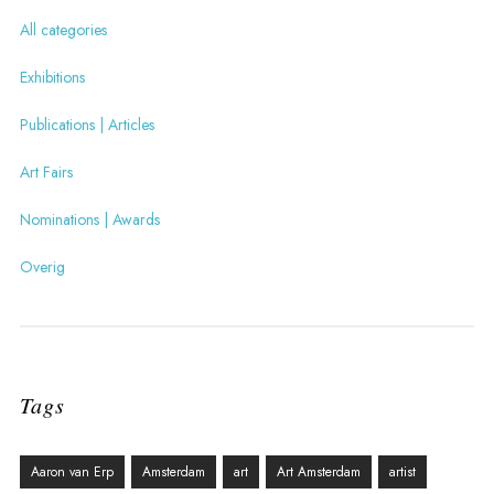
All categories
Exhibitions
Publications | Articles
Art Fairs
Nominations | Awards
Overig
Tags
Aaron van Erp
Amsterdam
art
Art Amsterdam
artist