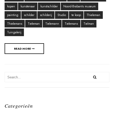
kopen
kunstenaar
kunstschilder
Noord-Brabants museum
painting
schilder
schilderij
Studio
te koop
Thieleman
Thielemans
Tieleman
Tielemann
Tielemans
Tielman
Tuingalerij
READ MORE
Categorieën