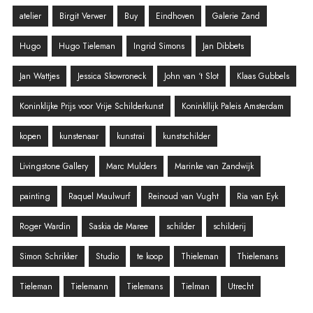
atelier
Birgit Verwer
Buy
Eindhoven
Galerie Zand
Hugo
Hugo Tieleman
Ingrid Simons
Jan Dibbets
Jan Wattjes
Jessica Skowroneck
John van ‘t Slot
Klaas Gubbels
Koninklijke Prijs voor Vrije Schilderkunst
Koninkllijk Paleis Amsterdam
kopen
kunstenaar
kunstrai
kunstschilder
Livingstone Gallery
Marc Mulders
Marinke van Zandwijk
painting
Raquel Maulwurf
Reinoud van Vught
Ria van Eyk
Roger Wardin
Saskia de Maree
schilder
schilderij
Simon Schrikker
Studio
te koop
Thieleman
Thielemans
Tieleman
Tielemann
Tielemans
Tielman
Utrecht