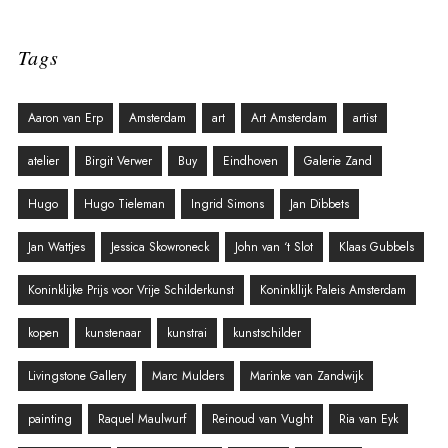
Tags
Aaron van Erp
Amsterdam
art
Art Amsterdam
artist
atelier
Birgit Verwer
Buy
Eindhoven
Galerie Zand
Hugo
Hugo Tieleman
Ingrid Simons
Jan Dibbets
Jan Wattjes
Jessica Skowroneck
John van ‘t Slot
Klaas Gubbels
Koninklijke Prijs voor Vrije Schilderkunst
Koninkllijk Paleis Amsterdam
kopen
kunstenaar
kunstrai
kunstschilder
Livingstone Gallery
Marc Mulders
Marinke van Zandwijk
painting
Raquel Maulwurf
Reinoud van Vught
Ria van Eyk