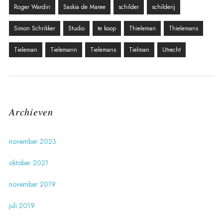
Roger Wardin
Saskia de Maree
schilder
schilderij
Simon Schrikker
Studio
te koop
Thieleman
Thielemans
Tieleman
Tielemann
Tielemans
Tielman
Utrecht
Archieven
november 2023
oktober 2021
november 2019
juli 2019