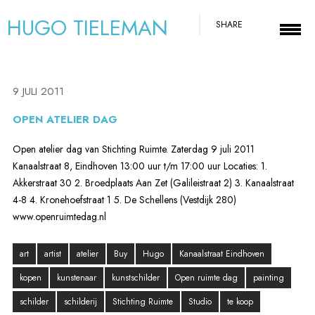
HUGO TIELEMAN
SHARE
9 JULI 2011
OPEN ATELIER DAG
Open atelier dag van Stichting Ruimte. Zaterdag 9 juli 2011
Kanaalstraat 8, Eindhoven 13:00 uur t/m 17:00 uur Locaties: 1.
Akkerstraat 30 2. Broedplaats Aan Zet (Galileistraat 2) 3. Kanaalstraat
4-8 4. Kronehoefstraat 1 5. De Schellens (Vestdijk 280)
www.openruimtedag.nl
art
artist
atelier
Buy
Hugo
Kanaalstraat Eindhoven
kopen
kunstenaar
kunstschilder
Open ruimte dag
painting
schilder
schilderij
Stichting Ruimte
Studio
te koop