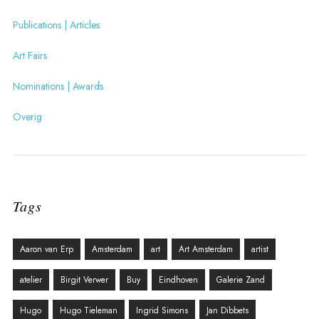
Publications | Articles
Art Fairs
Nominations | Awards
Overig
Tags
Aaron van Erp
Amsterdam
art
Art Amsterdam
artist
atelier
Birgit Verwer
Buy
Eindhoven
Galerie Zand
Hugo
Hugo Tieleman
Ingrid Simons
Jan Dibbets