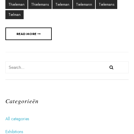
Thieleman
Thielemans
Tieleman
Tielemann
Tielemans
Tielman
READ MORE
Categorieën
All categories
Exhibitions