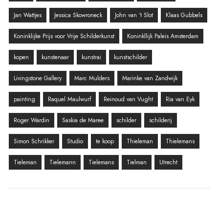
Jan Wattjes
Jessica Skowroneck
John van ‘t Slot
Klaas Gubbels
Koninklijke Prijs voor Vrije Schilderkunst
Koninkllijk Paleis Amsterdam
kopen
kunstenaar
kunstrai
kunstschilder
Livingstone Gallery
Marc Mulders
Marinke van Zandwijk
painting
Raquel Maulwurf
Reinoud van Vught
Ria van Eyk
Roger Wardin
Saskia de Maree
schilder
schilderij
Simon Schrikker
Studio
te koop
Thieleman
Thielemans
Tieleman
Tielemann
Tielemans
Tielman
Utrecht