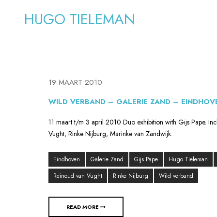
HUGO TIELEMAN
19 MAART 2010
WILD VERBAND – GALERIE ZAND – EINDHOV
11 maart t/m 3 april 2010 Duo exhibition with Gijs Pape. I
Vught, Rinke Nijburg, Marinke van Zandwijk.
Eindhoven
Galerie Zand
Gijs Pape
Hugo Tieleman
Reinoud van Vught
Rinke Nijburg
Wild verband
READ MORE