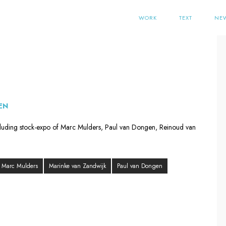
WORK
TEXT
NE
EN
ncluding stock-expo of Marc Mulders, Paul van Dongen, Reinoud van
Marc Mulders
Marinke van Zandwijk
Paul van Dongen