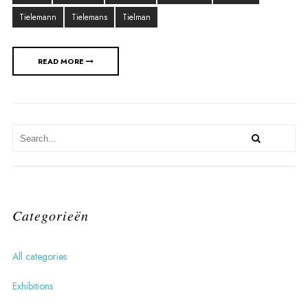
Tielemann
Tielemans
Tielman
READ MORE
Categorieën
All categories
Exhibitions