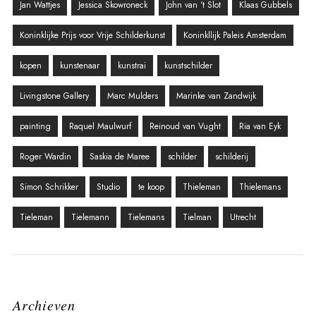
Jan Wattjes
Jessica Skowroneck
John van ‘t Slot
Klaas Gubbels
Koninklijke Prijs voor Vrije Schilderkunst
Koninkllijk Paleis Amsterdam
kopen
kunstenaar
kunstrai
kunstschilder
Livingstone Gallery
Marc Mulders
Marinke van Zandwijk
painting
Raquel Maulwurf
Reinoud van Vught
Ria van Eyk
Roger Wardin
Saskia de Maree
schilder
schilderij
Simon Schrikker
Studio
te koop
Thieleman
Thielemans
Tieleman
Tielemann
Tielemans
Tielman
Utrecht
Archieven