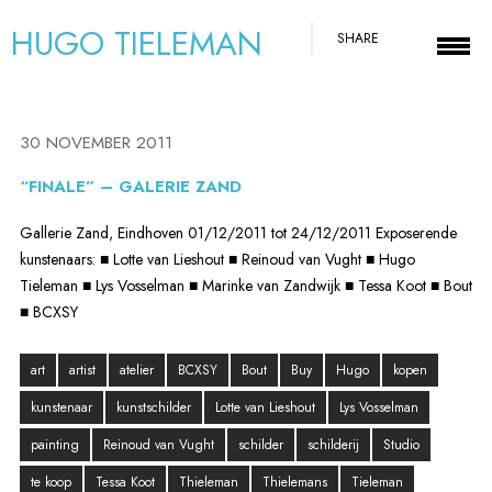
HUGO TIELEMAN
SHARE
30 NOVEMBER 2011
“FINALE” – GALERIE ZAND
Gallerie Zand, Eindhoven 01/12/2011 tot 24/12/2011 Exposerende
kunstenaars: ■ Lotte van Lieshout ■ Reinoud van Vught ■ Hugo
Tieleman ■ Lys Vosselman ■ Marinke van Zandwijk ■ Tessa Koot ■ Bout
■ BCXSY
art
artist
atelier
BCXSY
Bout
Buy
Hugo
kopen
kunstenaar
kunstschilder
Lotte van Lieshout
Lys Vosselman
painting
Reinoud van Vught
schilder
schilderij
Studio
te koop
Tessa Koot
Thieleman
Thielemans
Tieleman