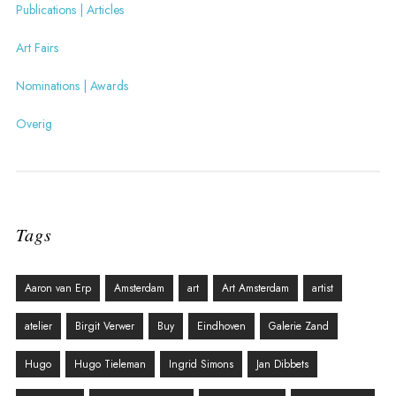
Publications | Articles
Art Fairs
Nominations | Awards
Overig
Tags
Aaron van Erp
Amsterdam
art
Art Amsterdam
artist
atelier
Birgit Verwer
Buy
Eindhoven
Galerie Zand
Hugo
Hugo Tieleman
Ingrid Simons
Jan Dibbets