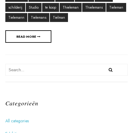
schilderij
Studio
te koop
Thieleman
Thielemans
Tieleman
Tielemann
Tielemans
Tielman
READ MORE
Categorieën
All categories