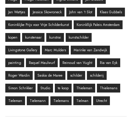
Jan Wattjes
Jessica Skowroneck
John van ‘t Slot
Klaas Gubbels
Koninklijke Prijs voor Vrije Schilderkunst
Koninkllijk Paleis Amsterdam
kopen
kunstenaar
kunstrai
kunstschilder
Livingstone Gallery
Marc Mulders
Marinke van Zandwijk
painting
Raquel Maulwurf
Reinoud van Vught
Ria van Eyk
Roger Wardin
Saskia de Maree
schilder
schilderij
Simon Schrikker
Studio
te koop
Thieleman
Thielemans
Tieleman
Tielemann
Tielemans
Tielman
Utrecht