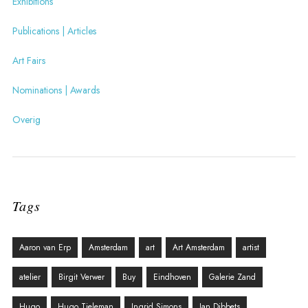
Exhibitions
Publications | Articles
Art Fairs
Nominations | Awards
Overig
Tags
Aaron van Erp
Amsterdam
art
Art Amsterdam
artist
atelier
Birgit Verwer
Buy
Eindhoven
Galerie Zand
Hugo
Hugo Tieleman
Ingrid Simons
Jan Dibbets