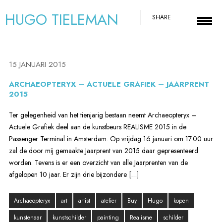
HUGO TIELEMAN
SHARE
15 JANUARI 2015
ARCHAEOPTERYX – ACTUELE GRAFIEK – JAARPRENT
2015
Ter gelegenheid van het tienjarig bestaan neemt Archaeopteryx –
Actuele Grafiek deel aan de kunstbeurs REALISME 2015 in de
Passenger Terminal in Amsterdam. Op vrijdag 16 januari om 17.00 uur
zal de door mij gemaakte Jaarprent van 2015 daar gepresenteerd
worden. Tevens is er een overzicht van alle Jaarprenten van de
afgelopen 10 jaar. Er zijn drie bijzondere […]
Archaeopteryx
art
artist
atelier
Buy
Hugo
kopen
kunstenaar
kunstschilder
painting
Realisme
schilder