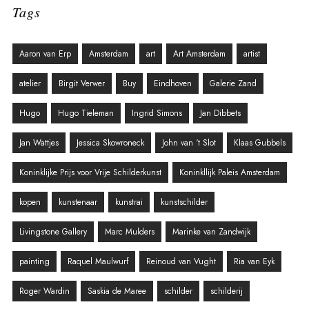
Tags
Aaron van Erp
Amsterdam
art
Art Amsterdam
artist
atelier
Birgit Verwer
Buy
Eindhoven
Galerie Zand
Hugo
Hugo Tieleman
Ingrid Simons
Jan Dibbets
Jan Wattjes
Jessica Skowroneck
John van ‘t Slot
Klaas Gubbels
Koninklijke Prijs voor Vrije Schilderkunst
Koninkllijk Paleis Amsterdam
kopen
kunstenaar
kunstrai
kunstschilder
Livingstone Gallery
Marc Mulders
Marinke van Zandwijk
painting
Raquel Maulwurf
Reinoud van Vught
Ria van Eyk
Roger Wardin
Saskia de Maree
schilder
schilderij