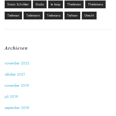
Simon Schrikker
Studio
te koop
Thieleman
Thielemans
Tieleman
Tielemann
Tielemans
Tielman
Utrecht
Archieven
november 2023
oktober 2021
november 2019
juli 2019
september 2018