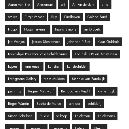
Aaron van Erp
Amsterdam
art
Art Amsterdam
artist
atelier
Birgit Verwer
Buy
Eindhoven
Galerie Zand
Hugo
Hugo Tieleman
Ingrid Simons
Jan Dibbets
Jan Wattjes
Jessica Skowroneck
John van ‘t Slot
Klaas Gubbels
Koninklijke Prijs voor Vrije Schilderkunst
Koninkllijk Paleis Amsterdam
kopen
kunstenaar
kunstrai
kunstschilder
Livingstone Gallery
Marc Mulders
Marinke van Zandwijk
painting
Raquel Maulwurf
Reinoud van Vught
Ria van Eyk
Roger Wardin
Saskia de Maree
schilder
schilderij
Simon Schrikker
Studio
te koop
Thieleman
Thielemans
Tieleman
Tielemann
Tielemans
Tielman
Utrecht